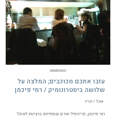
SAMSUNG
עזבו אתכם מכוכבים; המלצה על
שלושה ביסטרונומיק / רמי פיכמן
אוכל
/
פריז
רמי פיכמן, פריזופיל ואדם שמתייחס ברצינות לאוכל