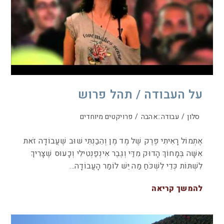
על העבודה / תהל פרוש
סלון
/
עבודה::אהבה
/
פרויקטים מיוחדים
אֶתְמוֹל רָאִיתִי פֶּרֶק שֶׁל מֶד מֶן וְהֵבַנְתִּי שׁוּב שֶׁעֲבוֹדָה זֹאת
אִשָּׁה בְּמָחוֹךְ הָדוּק מִדַּי וְגֶבֶר אִינְפַנְטִילִי וְכָעוּס שֶׁצָּרִיךְ
לִשְׁתּוֹת כְּדֵי לִשְׁכֹּחַ מַה יֵּשׁ לוֹמַר הָעֲבוֹדָה…
להמשך קריאה