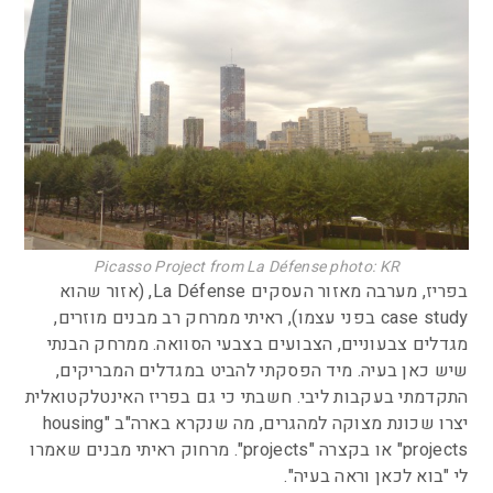
Picasso Project from La Défense photo: KR
בפריז, מערבה מאזור העסקים La Défense, (אזור שהוא
case study בפני עצמו), ראיתי ממרחק רב מבנים מוזרים,
מגדלים צבעוניים, הצבועים בצבעי הסוואה. ממרחק הבנתי
שיש כאן בעיה. מיד הפסקתי להביט במגדלים המבריקים,
התקדמתי בעקבות ליבי. חשבתי כי גם בפריז האינטלקטואלית
יצרו שכונת מצוקה למהגרים, מה שנקרא בארה"ב "housing
projects" או בקצרה "projects". מרחוק ראיתי מבנים שאמרו
לי "בוא לכאן וראה בעיה".