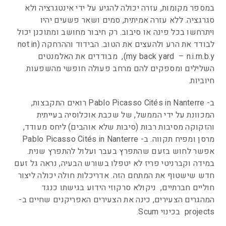
במספר מקומות, עזרה יכולה להגיע על ידי אינטגרציה ולא
סגרגציה. ללא עזרה אמיתית, סמים ושאר פשעים יהיו
ויתרחשו בכל פינה או סיבוב. רק חיבור מחושב ומתוכנן יכול
לבודד את הרע ולהעצים את הטוב. הבידוד וההרחקה (not in
my back yard – n.i.m.b.y), מבודדים את האלמנטים
השלילים ומספקים להם מרחב פעולה חופשי מהשפעות
חיוביות.
ב- Pablo Picasso Cités in Nanterre רואים התקבצות,
המכוונת על ידי הממשל, של שכבת אוכלוסיה בעייתית
והזקוקה מסיבות רבות (סיבות שלא אוהבים) ליחס מעודד,
מרסן ומפיח תקווה. ב- Pablo Picasso Cités in Nanterre
אפשר לחוש בזעם שהתפרץ בעבר ועלול להתפרץ שנית.
במידה וקברניטי פריז לא יטפלו בשורש הבעיה, נראה גל זעם
חדש שישטוף את המתחם הזה. אדריכלות חולה יכולה ליצור
חוליים חברתיים, ניקולא סרקוזי הידוע בגישתו כנגד
המהגרים הצעירים, כינה את הצעירים האפריקנים שחיים ב-
projects בכינוי Scum.