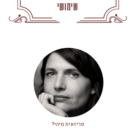
פריזאית מיהי?