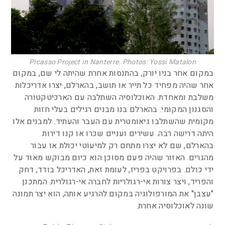
Picasso Project in Nanterre. Photos: Yossi Matalon
במקום אחר בניו יורק, בהתנסות אחרת שהיתה לי שם, במקום
אחר שהיה מפחיד כל תייר או תושב, בהארלם, יצרו אדריכלות
משלבת ומאחדת. האוכלוסיה השתלבה עם הארכיטקטורה
והסגנון המקומי. בהארלם בנו מבנים רגילים בעלי חזות
מקומית שהשתלבו גיאומטרית עם העבר והעתיד. למבנים אלו
היתה דרישה רבה. עשירים ועניים שכרו או קנו דירות
בהארלם, שם לא יצרו מתחם רק למיעוטי יכולת או עבור
מהגרים. האזור שהיה פעם מסוכן הוא כיום מבוקש מאוד על
ידי כולם. בפרויקט בפריז, לעומת זאת, האדריכל בודד, דחק
והפריד, ויצר צורות אי-רגולריות לחברה אי-רגולרית. המתכנן
"עצבן" את המורפולוגיה במקום להרגיע אותה, הוא יצר תמונה
שונה לאוכלוסיה אחרת.