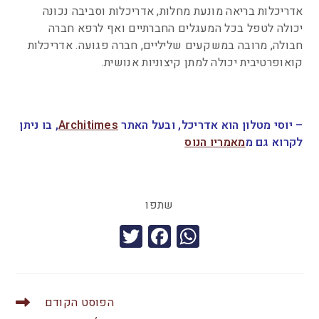
אדריכלות בריאה מונעת מחלות, אדריכלות וסביבה נכונה
יכולה לטפל בכל המעגלים החברתיים ואף לרפא חברה
חבולה, מרובה במשקעים שליליים, חברה פגועה. אדריכלות
קואופרטיבית יכולה למתן קיצוניות אנושית.
0
– יוסי מטלון הוא אדריכל, ובעל האתר
Architimes
, בו ניתן
לקרוא גם מ
מאמריו הנוס
שתפו
T
F
W
wi
a
h
tt
c
at
er
e
s
הפוסט הקודם