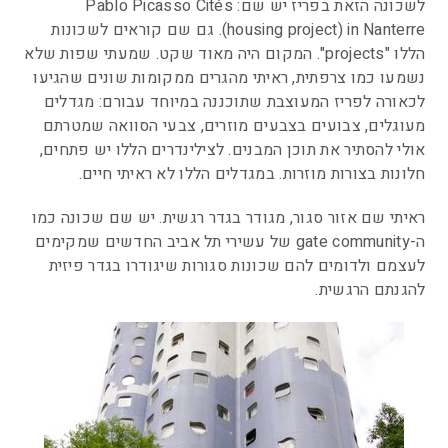
לשכונה הזאת בפריז יש שם: Pablo Picasso Cités
(housing project) in Nanterre. גם שם קוראים לשכונות
הללו "projects". המקום היה מאוד שקט. שמעתי שפות שלא
נשמעו כמו צרפתית, ראיתי מהגרים ממקומות שונים שהגיעו
לכאורה לפריז המעוצבת שתוכננה במיוחד עבורם: מגדלים
מעוגלים, צבועים בצבעים מוזרים, צבעי הסוואה שמטרתם
אולי להסתיר את תוכן המבנים. לצילינדרים הללו יש פתחים,
חלונות בצורות מוזרות. במגדלים הללו לא ראיתי חיים.
ראיתי שם אזור סגור, מגודר בגדר רגשית. יש שם שכונה כמו
ה-gate community של עשירי תל אביב החדשים שמקימים
לעצמם ולדומים להם שכונות סגורות שיגודרו בגדר פיזית
להגנתם הרגשית.