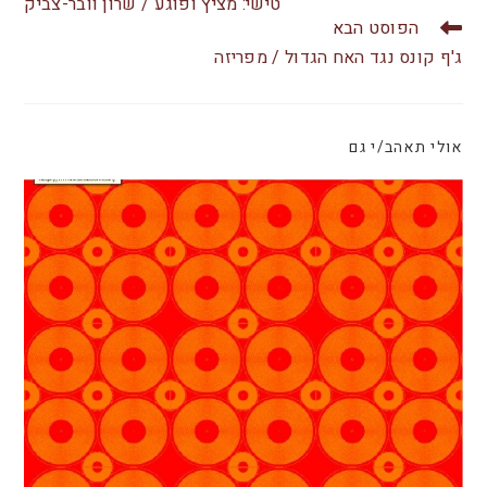
b
A
טישי: מציץ ופוגע / שרון וובר-צביק
הפוסט הבא
o
p
ג'ף קונס נגד האח הגדול / מפריזה
o
p
k
אולי תאהב/י גם