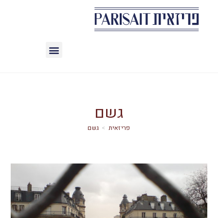
גשם
>
גשם