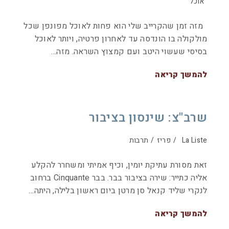
אוכל
מזה זמן שהקרייב שלי הוא פחות לאוכל מפונפן שכל
מולקולה בו הונדסה עד לאחרון פרטיה, ויותר לאוכל
בסיסי שעשוי היטב ועם קמצוץ השראה. מזה…
להמשך קריאה
שרב"צ: שינסון בציבור
La Liste
/
פריז
/
תרבות
זאת מסורת עתיקת יומין, וכיף אמיתי ומשחרר להקלע
אליה כתייר: שירה בציבור בבר. בבר Cinquante ברחוב
לנקרי שליד קנאל סן מרטן ביום ראשון בלילה, היתה…
להמשך קריאה