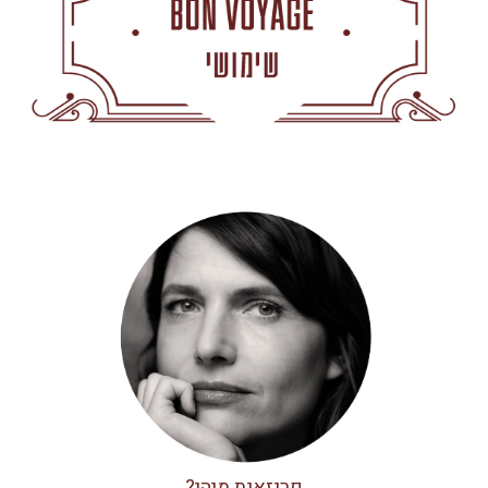
פריזאית מיהי?