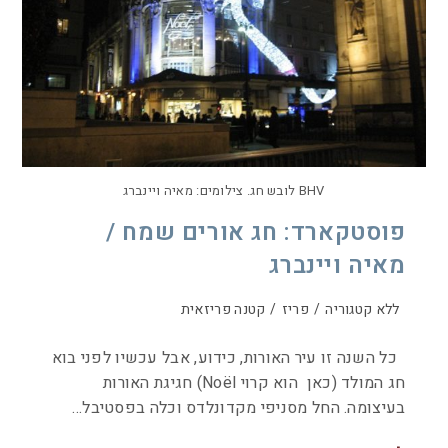
BHV לובש חג. צילומים: מאיה ויינברג
פוסטקארד: חג אורים שמח /
מאיה ויינברג
ללא קטגוריה
/
פריז
/
קטנה פריזאית
כל השנה זו עיר האורות, כידוע, אבל עכשיו לפני בוא
חג המולד (כאן הוא קרוי Noël) חגיגת האורות
בעיצומה. החל מסניפי מקדונלדס וכלה בפסטיבל…