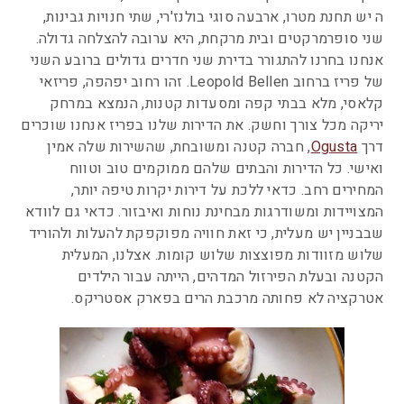
ה יש תחנת מטרו, ארבעה סוגי בולנז'רי, שתי חנויות גבינות,
שני סופרמרקטים ובית מרקחת, היא ערובה להצלחה גדולה.
אנחנו בחרנו להתגורר בדירת שני חדרים גדולים ברובע השני
של פריז ברחוב Leopold Bellen. זהו רחוב יפהפה, פריזאי
קלאסי, מלא בבתי קפה ומסעדות קטנות, הנמצא במרחק
יריקה מכל צורך וחשק. את הדירות שלנו בפריז אנחנו שוכרים
דרך
Ogusta
, חברה קטנה ומשובחת, שהשירות שלה אמין
ואישי. כל הדירות והבתים שלהם ממוקמים טוב וטווח
המחירים רחב. כדאי ללכת על דירות יקרות טיפה יותר,
המצויידות ומשודרגות מבחינת נוחות ואיבזור. כדאי גם לוודא
שבבניין יש מעלית, כי זאת חוויה מפוקפקת להעלות ולהוריד
שלוש מזוודות מפוצצות שלוש קומות. אצלנו, המעלית
הקטנה ובעלת הפירזול המדהים, הייתה עבור הילדים
אטרקציה לא פחותה מרכבת הרים בפארק אסטריקס.