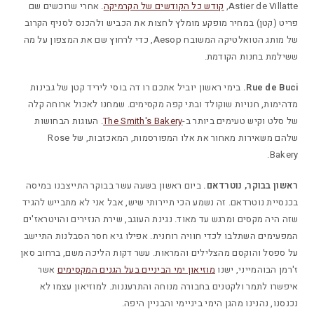
Astier de Villatte,
קודש כל הקודשים של הקרמיקה
. אחרי שרוכשים שם
פריט (קטן) במחיר מופקע מומלץ לחצות את הכביש ולהכנס לסניף הקרוב
של מותג הטואלטיקה המשובח Aesop, כדי לרחוץ שם את המצפון על מה
ששילמת בחנות הקודמת.
Rue de Buci.
בימי ראשון יוביל אתכם רו דה בוסי ליריד קטן של גבינות
מדהימות, חנויות שוקולד ובתי קפה מקסימים. שמחנו לאכול ארוחה קלה
של סלט וקיש טעימים ביותר ב-
The Smith's Bakery
. העוגות הבחושות
שלהם משאירות מאחור את אלו המפורסמות, המאכזבות, של Rose
Bakery.
ראשון בבוקר, נוטרדאם.
ביום ראשון בשעה עשר בבוקר התייצבנו במיסה
בכנסיית נוטרדאם. זה נשמע הכי תיירותי שיש, אבל אני לא מתבייש להגיד
שזה היה מקסים ומרגש עד מאוד. נגינת העוגב, שירת הנזירים והויטראז'ים
המפעימים השתלבו לכדי חוויה רוחנית. אפילו גיא חסר הסבלנות התיישב
על ספסל והוקסם מהצלילים והמראות. עשר דקות הליכה משם, ברחוב סאן
ז'רמן הבוהמייני, ישנו
מוזיאון ימי הביניים בעל הגנים המקסימים
אשר
איפשרו לתמר ולקטנים בחבורה מנוחה והתרעננות. למוזיאון עצמו לא
נכנסנו, נהנינו מהגן הימי ביניימי והבניין היפה.