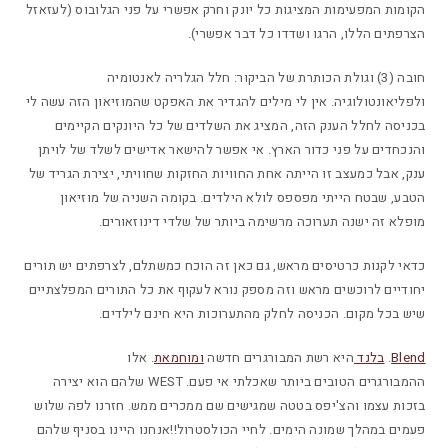
הקומות המפעימות המציגות כל יונק וחרק אפשרי על פני הגלובוס (לעזאזל
הצרפתים הללו, הרגו ושדדו כל דבר אפשרי).
חובה (3) וגולת הכותרת של הביקור: חלל הגלריה לאנטומיה
ולפליאונטולוגיה. אין לי מילים להגדיר את האפקט שהמוזיאון הזה עשה לי
בכניסה לחלל הענק הזה, המציג את השלדים של כל היונקים הקיימים
והנכחדים על פני כדור הארץ. אי אפשר להישאר אדישים לשלד של לויתן
ענק, אבל כמעצב זו הייתה אחת החוויות החזקות שחוויתי, יצירת הגריד של
הטבע, שבטח הייתי מפספס לולא הילדים. בקומה השניה של מוזיאון
מופלא זה ישנה תערוכה מרשימה ביותר של שלדי דינוזאורים.
כדאי לקנות כרטיסים מראש, גם כאן זה הוכח כמשתלם, לצרפתים יש תורים
יחודיים לרוכשים מראש וזה מספק נורא לעקוף את כל התורים המפלצתיים
שיש בכל מקום. הכניסה לחלק מהתערוכות היא חינם לילדים.
Blend
.
בלנד
היא רשת המבורגרים חדשה
ומוחמאת
. אלו
ההמבורגרים הטובים ביותר שאכלתי אי פעם.
WEST שלהם הוא יצירה
בזכות עצמו והצ'יפס בטטה שמגישים שם ממכרים ממש. חזרנו לפה שלוש
פעמים במהלך שמונה הימים. לחיי הכולסטרול!!אנחנו היינו בסניף שלהם