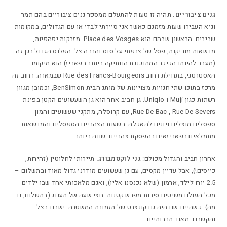
גנים ציבוריים.
תהיה זו טעות להתעלם ממספר גנים ציבוריים בהם תמר
וגיא העבירו שעות מזמנם כאשר אני סיירתי לבדי או עם הגדולים, במקומות
שבירים. הראשון שבהם הוא Place des Vosges. מזרקות יפהפיות,
מדשאות מוריקות, פסל של צרפתי על סוס והרבה צל. הפלוס הגדול בגן זה
(מעבר להיותו הכיכר המתוכננת הוותיקה ביותר בפאריז) הוא מיקומו
האסטרטגי, בתחילת רחוב Rue des Francs-Bourgeois שבמארה. רחוב זה
מרכז בתוכו שתי חנויות מצויינות של מותג הבית BenSimon, וכמובן מגוון
רשתות כגון Muji ו-Uniqlo. גן חביב אחר הוא גן השעשועים הקטן בפינת
Rue De Bac , Rue De Severs, עם קרוסלה, מתקני שעשועים והמון
ספסלים מוצלים ויונים להאכלה. בשעות הצהריים הספסלים והמדשאות
מתמלאים בפאריזאים בהפסקת צהריים. שווה ביותר.
אחרון חביב והגדול מכולם:
גני לוקסמבורג.
תיירותי לחלוטין (זהירות,
כייסים!), אבל עדיין מקסים, עם גן שעשועים מודרני גדול מאוד ובתשלום –
2.5 יורו לילד, ארמון (שלא נכנסנו אליו), ואגם מלאכותי אחד שבו ילדים
מכל העולם משיטים סירות מפרש קטנות. חצי שעה של תענוג (בתשלום, נו
מה).
כשהיינו שם היה גם קונצרט של תזמורת המשטרה. ישבנו בצל
והקשבנו. מאוד תרבותיים.