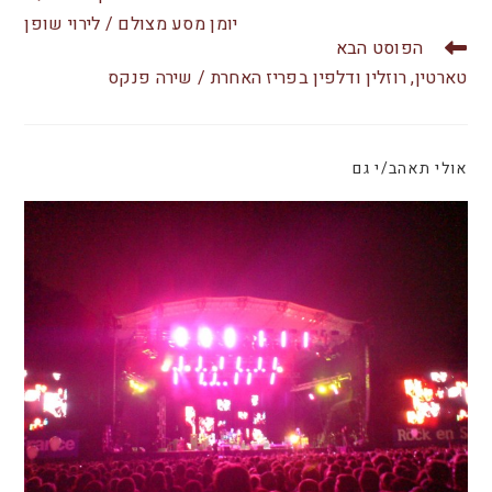
b
A
יומן מסע מצולם / לירוי שופן
הפוסט הבא
o
p
טארטין, רוזלין ודלפין בפריז האחרת / שירה פנקס
o
p
k
אולי תאהב/י גם