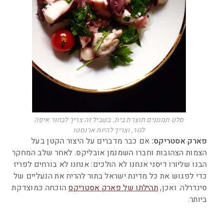
סלט תמנונים תוצרת בית. בשביל זה צריך לבחור איפה
לגור, וצריך להיות ארנסטו
פארק אסטריקס:
אם כבר מדברים על היצור הקטן בעל
הצמות הצהובות וחברו השמנמן אובליקס. לאחר שלב המחקר
הבנו שליורו דיסני אנחנו לא הולכים: אנחנו לא בורחים לפריז
כדי לפגוש את כל מדינת ישראל בתור להריח את הנעליים של
סינדרלה. ואכן,
תהילתו של פארק אסטריקס
הוכחה כמוצדקת
ביותר.