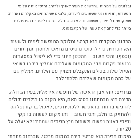
ובלוגים של אמהות שחרשו את העיר לאורך ולרוחב ומיפו אותה על פי
מסעדות, חנויות וגני שעשועים לילדים, בלוגים שמתמחים באקלרים ואחרים
שמוקדשים לפארקי שעשועים. לא חששנו להכנס גם לאתרים הפופולרים
ביותר כדי להבין את טעמו של הקונצנסוס.
התכנון המקדים הוא קריטי וחלוקת החופשה לימים ולשעות
היא הכרחית כדי לרכוש כרטיסים מראש ולחסוך זמן תורים
(וכסף). והכי חשוב – התכנון חיוני כדי לא ליפול במסעדות
גרועות ויקרות מדי. המקומות שעליהם אמליץ כיכבו כשיאי
הטיול שלנו. בכולם התקבלנו מצויין עם הילדים. אמליץ גם
על כמה מקומות שאליהם הלכתי לבד.
מגורים:
זוהי אבן הראשה של חופשה אידאלית בעיר הגדולה.
הדירה היא מבחינתנו בסיס האם, היא מקום בו הילדים יכולים
להרגיש בו נוח, בו אפשר ללכת יחפים, לאכול בו קורנפלקס
ולהחזיק בו חלב, והכי חשוב – זהו מקום לעשות בו קקי
ופיפי כאוות נפשם ולשתות מיץ תפוזים שמחירו לא יעלה על
20 יורו.
מיקום הדירה הוא קריטי: דירה במקום מרכזי, שברחוב מתחתי