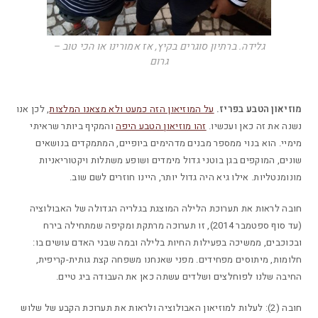
גלידה. ברתיון סוגרים בקיץ, אז אמורינו או הכי טוב –
גרום
מוזיאון הטבע בפריז.
על המוזיאון הזה כמעט ולא מצאנו המלצות
, לכן אנו
נשנה את זה כאן ועכשיו.
זהו מוזיאון הטבע היפה
והמקיף ביותר שראיתי
מימיי. הוא בנוי ממספר מבנים מדהימים ביופיים, המתמקדים בנושאים
שונים, המוקפים בגן בוטני גדול מימדים ושופע משתלות ויקטוריאניות
מונומנטליות. אילו גיא היה גדול יותר, היינו חוזרים לשם שוב.
חובה לראות את תערוכת הלילה המוצגת בגלריה הגדולה של האבולוציה
(עד סוף ספטמבר 2014), זו תערוכה מרתקת ומקיפה שמתחילה בירח
ובכוכבים, ממשיכה בפעילות החיות בלילה ובמה שבני האדם עושים בו:
חלומות, מיתוסים מפחידים. מפני שאנחנו משפחה קצת גותית-קריפית,
החיבה שלנו לפוחלצים ושלדים עשתה כאן את העבודה ביג טיים.
חובה (2): לעלות למוזיאון האבולוציה ולראות את תערוכת הקבע של שלוש