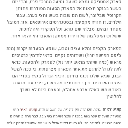
פארק אסטריקס נמצא כשעה נסיעה ממרכז פריז, ומדי יום
בעשר בבוקר יוצאות אל הפארק הסעות מסודרות מחניון
הקרוסל שבלובר, לשם הם שבות בשש וחצי בערב. עבור
הילדים, זו חוויה מקסימה ובסטנדרטים אירופאים. אני, הסובל
מפחד גבהים, סבלתי שם נורא, וכל תפקידי היה לחכות
ששלוש המפלצות שלנו ירדו ממתקן התאבדותי זה או אחר.
הפארק מקסים ומלא עצים וטבע, שופע מסעדות יקרות (מנת
צ'יפס חמישה יורו!) ושירותים נקיים. כדאי להזמין כרטיסים
מראש (כמה שיותר מראש יותר זול) לפארק ולהסעות. כדאי
לתת לגוגל לתרגם את אתר הפארק מצרפתית, כי ככה למשל
הבנו, שגיא שלנו נכנס בחינם. הכיף הגדול בקיץ בפריז הם
הימים הארוכים, וכך כשחוזרים מהפארק, פריז עוד מוארת
באור שמש כאילו ארבע אחה"צ, ובעצם היום לא נשרף
לחלוטין.
קוניטוראיה.
גולת הכותרת הקולינרית של השבוע הזה.
קוניטוראיה
היא
מסעדת פועלים שנמצאת במבנה עוצר נשימה בעיצובו. כבר מרחוק המקום
נראה מבטיח. ליפנית הזו לא באים כדי לאכול סושי ואי אפשר להזמין אליה