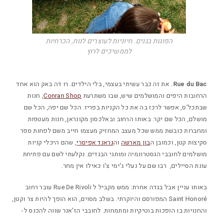
הפוגות בגנים. חיוניות לעוצרים לנוח, הכרחיות
לממשיכים לרוץ
Rue du Bac.
את זה כבר עשיתי בעצמי, בלי הילדים. רו דה באק הוא אחד
הרחובות היפים והמושלמים שיש, שבו משתרעת
Conran Shop
, חנות
שבתכל'ס, אפשר לרכז בה את כל הקניות בפריז. הכל שם יפה, הכל שם
מושלם, הכל שם יקר. באותו הרחוב ובאלכסון מקונראן, חנות מעטפות
ומחברות כובשת ממש שכל מעצב המחזיק מעצמו חייב משם לפחות ספר
סקיצות קטן, וכמובן ה
בון מארשה
וה
גראנד אפיסרי
, שהם היכלי קניות
מושלמים לחובבי הגסטרונמיה ומותגי הבגדים. נקלעתי לשם עם פתיחת
עונת הסיילים, רבו
שם על נעלי ג'ימי צ'ו כאילו אין מחר.
באותו עניין אבל בגדה אחרת: ממש מקביל ל Rue De Rivoli עובר רחוב
Saint Honoré המפורסם והיוקרתי. בשלב מסוים, הוא הופך להיות צר וקטן,
והחנויות בו הופכות בוטיקיות ומתמחות. לחובבי הז'אנר שווה להכנס ל-