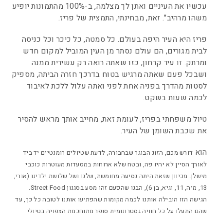
עכשיו את העיניים ואתן לך מצלמה, ב-100% מהתמונות יופיע
משהו מרהיב". זאת, מבחינתי, התמצית של פריז.
פריז היא העיר היפה בעולם. כל סמטה, כל כיכר וכל כניסה
לבית מגורים, הם עולם נסתר מן העין המוביל למקום חדש
ומרתק. זו עיר קרחון, כזו שאתה רואה רק עשירית ממנה
ושבכל פעם שאתה מרגיש בטוח בדרכך חזרה הביתה, מספיק
לסטות מהדרך בפניה אחת לפני ואתה עלול ללכת לאיבוד
לכמה שעות בשקט.
טיול משפחתי בפריז, לעומת זאת, מחייב אותך מראש להסיר
את שכבת השומן של העיר.
הוא
דורש מכם, הזוג הבוגר שבחבורה, לדעת שטיולים רומנטיים יד ביד
לאורך הסיין לא יהיו פה, ובטח שלא ארוחות במסעדות מעוטרות כוכבי
מישלן. מכיוון שזאת היתה נסיעה מחומשת, שלנו ושל שלושת ילדינו (אורי,
13, מיה, 11, וגיא, בן 6), הבנו שהפעם זהו מסע בסגנון Street Food.
הגישה הזו הובילה אותנו לכמה מקומות שהפתיעו אותנו לטובה כל כך, עד
שהם התעלו על כל חוויה גסטרונומית סופר מתוחכמת הצפויה בטיולי