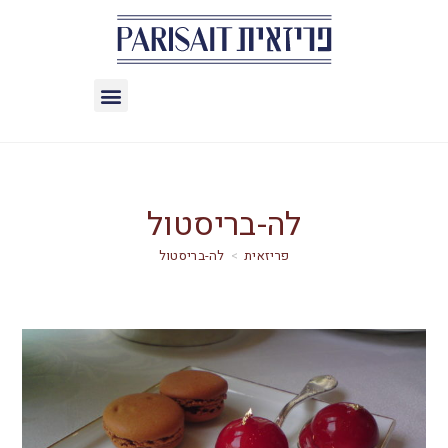
לה-בריסטול
>
לה-בריסטול