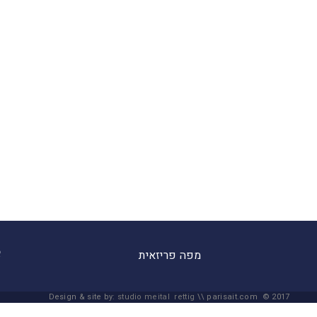
מפה פריזאית
Design & site by:
studio meital rettig
\\ parisait.com © 2017