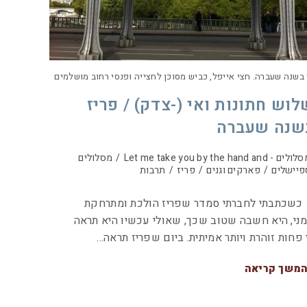
 בשנה שעברה. חצי אייפל, כביש מסוכן לחצייה ופנסי רחוב מושלמים
לוש חתונות ואי (-צדק) / פריז
שנה שעברה
לים - Let me take you by the hand and
/
מסלולים
פיישלים
/
פארקים וגנים
/
פריז
/
תרבות
כתבתי לחברתי סמדר שפריז הולכת ומתרחקת
ני, היא חשבה שטוב שכך, שאולי עכשיו היא תראה
 פחות זוהרת ויותר אמיתית. ביום שפריז תראה…
משך קריאה