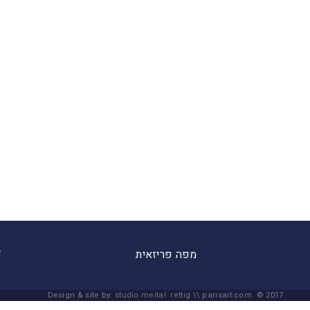
מפה פריזאית
Design & site by:
studio meital rettig
\\ parisait.com © 2017