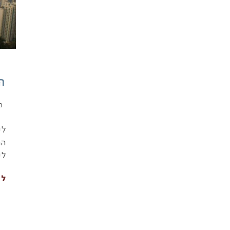
הו
מ
לק
המ
לפ
לה