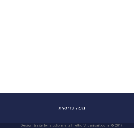
מפה פריזאית
Design & site by:
studio meital rettig
\\ parisait.com © 2017