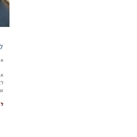
ל
te
אי
לא
שה
לה