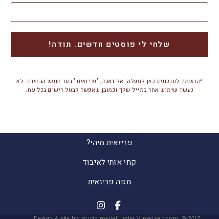
*הרשמה לעדכונים כאן למעלה. אל דאגה, "פריזאית" בעד חופש הבחירה. לא
נעשה שימוש אחר במייל שלך וכמובן שאפשר לבטל רישום בכל עת.
פריזאית מיהי?
קחי אותי לאיבוד
מפה פריזאית
Design & site by:
studio meital rettig
\\ parisait.com © 2017