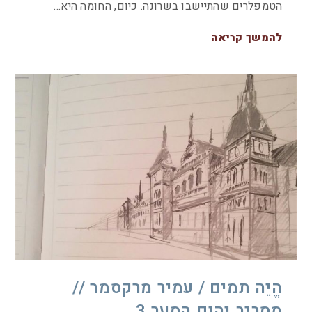
הטמפלרים שהתיישבו בשרונה. כיום, החומה היא…
להמשך קריאה
הֱיֵה תמים / עמיר מרקסמר //
מסביב יהום הסער 3