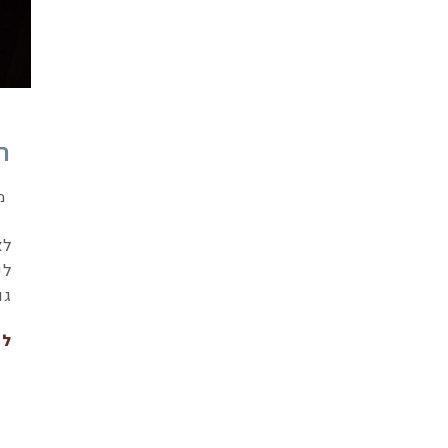
ר
מ
לא
לפ
גם
לה