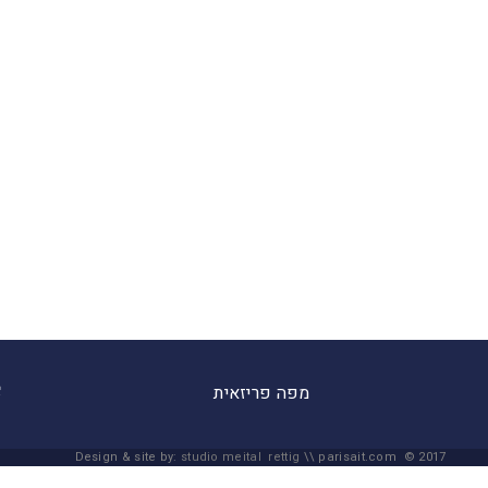
מפה פריזאית
Design & site by:
studio meital rettig
\\ parisait.com © 2017