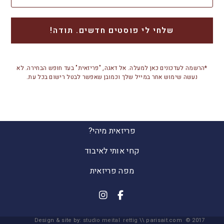
*הרשמה לעדכונים כאן למעלה. אל דאגה, "פריזאית" בעד חופש הבחירה. לא
נעשה שימוש אחר במייל שלך וכמובן שאפשר לבטל רישום בכל עת.
פריזאית מיהי?
קחי אותי לאיבוד
מפה פריזאית
Design & site by:
studio meital rettig
\\ parisait.com © 2017