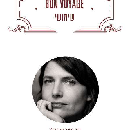
פריזאית מיהי?