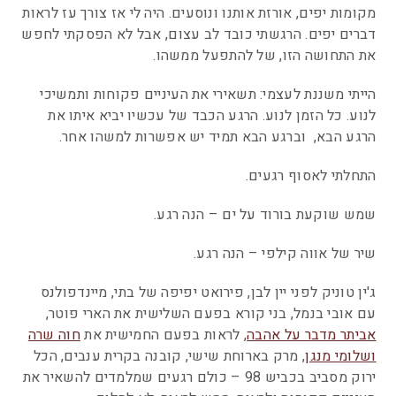
מקומות יפים, אורזת אותנו ונוסעים. היה לי אז צורך עז לראות
דברים יפים. הרגשתי כובד לב עצום, אבל לא הפסקתי לחפש
את התחושה הזו, של להתפעל ממשהו.
הייתי משננת לעצמי: תשאירי את העיניים פקוחות ותמשיכי
לנוע. כל הזמן לנוע. הרגע הכבד של עכשיו יביא איתו את
הרגע הבא, וברגע הבא תמיד יש אפשרות למשהו אחר.
התחלתי לאסוף רגעים.
שמש שוקעת בורוד על ים –
הנה רגע.
שיר של אווה קילפי – הנה רגע.
ג'ין טוניק לפני יין לבן, פירואט יפיפה של בתי, מיינדפולנס
עם אובי בנמל, בני קורא בפעם השלישית את הארי פוטר,
אביתר מדבר על אהבה
, לראות בפעם החמישית את
חוה שרה
ושלומי מנגן
, מרק בארוחת שישי, קובנה בקרית ענבים, הכל
ירוק מסביב בכביש 98 – כולם רגעים שמלמדים להשאיר את