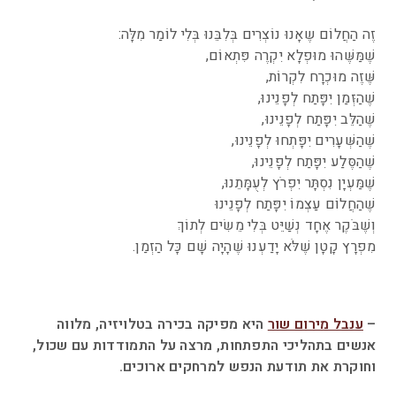
זֶה הַחֲלוֹם שֶאָנוּ נוֹצְרִים בְּלִבֵּנוּ בְּלִי לוֹמַר מִלָּה:
שֶׁמַּשֶּׁהוּ מוּפְלָא יִקְרֶה פִּתְאוֹם,
שֶּׁזֶה מוּכְרָח לִקְרוֹת,
שֶׁהַזְּמַן יִפָּתַח לְפָנֵינוּ,
שֶׁהַלֵּב יִפָּתַח לְפָנֵינוּ,
שֶׁהַשְּׁעָרִים יִפָּתְחוּ לְפָנֵינוּ,
שֶׁהַסֶּלַע יִפָּתַח לְפָנֵינוּ,
שֶׁמַּעְיָן נִסְתָּר יִפְרֹץ לְעֻמָּתֵנוּ,
שֶׁהַחֲלוֹם עַצְמוֹ יִפָּתַח לְפָנֵינוּ
וְשֶׁבֹּקֶר אֶחָד נְשַׁיֵּט בְּלִי מֵשִׂים לְתוֹךְ
מִפְרָץ קָטָן שֶׁלֹּא יָדַעְנוּ שֶׁהָיָה שָׁם כָּל הַזְמַן.
–
ענבל מירום שור
היא מפיקה בכירה בטלויזיה, מלווה
אנשים בתהליכי התפתחות, מרצה על התמודדות עם שכול,
וחוקרת את תודעת הנפש למרחקים ארוכים.