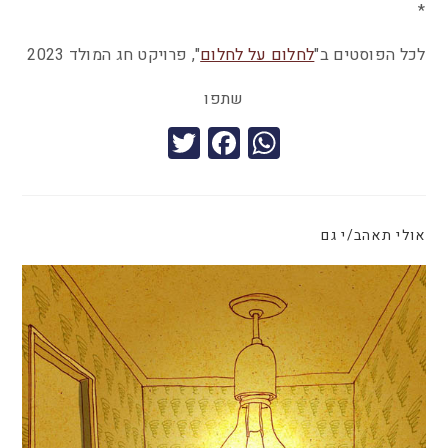
*
לכל הפוסטים ב"
לחלום על לחלום
", פרויקט חג המולד 2023
שתפו
T
F
W
wi
a
h
tt
c
at
er
e
s
אולי תאהב/י גם
b
A
o
p
o
p
k