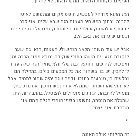
העיניים פקוחות ולראות. ממש לראות. לא לחלוף.
האז ההוא מזדחל לעכשיו, תופס מקום ומתפשט לאיטו
להבנה. ובתוך המשחיר העצום הזה שבא עלינו, אני כבר
יודעת, יש להתעקש ולחלום. חלומות קטנים על רגעים יפים.
רגעים שינחמו את כאב הלב.
אבל יש עוד משהו. הכאב הנחשולי, העצום, הוא גם שער
לנקודת מגע עם משהו בתוכי שקודם נחבא ממני. הרבה זמן
חיפשתי לזה שם. דווקא הבת שלי וה'משחיר' הזה שלה עזרו
לי להבין. יש בו, בשחור, את כל הצבעים כולם. בתחילה הם
נבלעים בו, טובעים בתוכו. נדמה שזה יהיה שחור לתמיד. אבל
לא. מתישהו השחור שממלא את הנפש חושף את מרכיביו,
מתחיל להתבהר, הגוונים מתחילים להצטלל. בהתבהרות הזו,
שמגלה את הנסתר, נחשפו בפניי חומרי הגלם מהם אני
מורכבת, אני עצמי.
*
זה החלום/ אולב האוגה