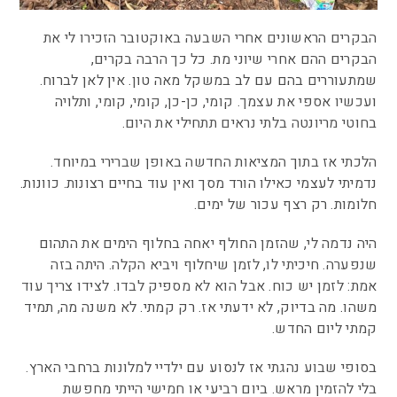
הבקרים הראשונים אחרי השבעה באוקטובר הזכירו לי את
הבקרים ההם אחרי שיוני מת. כל כך הרבה בקרים,
שמתעוררים בהם עם לב במשקל מאה טון. אין לאן לברוח.
ועכשיו אספי את עצמך. קומי, כן-כן, קומי, קומי, ותלויה
בחוטי מריונטה בלתי נראים תתחילי את היום.
הלכתי אז בתוך המציאות החדשה באופן שברירי במיוחד.
נדמיתי לעצמי כאילו הורד מסך ואין עוד בחיים רצונות. כוונות.
חלומות. רק רצף עכור של ימים.
היה נדמה לי, שהזמן החולף יאחה בחלוף הימים את התהום
שנפערה. חיכיתי לו, לזמן שיחלוף ויביא הקלה.
היתה בזה
אמת: לזמן יש כוח. אבל הוא לא מספיק לבדו. לצידו צריך עוד
משהו. מה בדיוק, לא ידעתי אז. רק קמתי. לא משנה מה, תמיד
קמתי ליום החדש.
בסופי שבוע נהגתי אז לנסוע עם ילדיי למלונות ברחבי הארץ.
בלי להזמין מראש. ביום רביעי או חמישי הייתי מחפשת