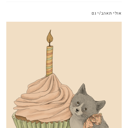
k
אולי תאהב/י גם