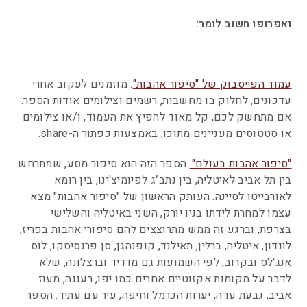
ואפרופו חשוב לומר:
עמוד הפייסבוק של "סיפור אהבות"
: מוזמנים לעקוב אחרי
עדכונים, לחלוק בו מחשבות, רשמים וצילומים אודות הספר.
אם מתחשק לכם, קל מאוד להפיץ את העמוד, ו/או צילומים
או סטטוסים מעניינים מתוכו, באמצעות כפתור ה-share.
"סיפור אהבות בעולם".
הספר הזה הוא סיפור מסע, שמתרחש
בין תל אביב לאיטליה, בין נתב"ג לפיומיצ'ינו, בין רומא
לאורבייטו לסיינה. העותק הראשון של "סיפור אהבות" מצא
עצמו למחרת לידתו בניו יורק, השני באיטליה והשלישי
בצרפת, וברגע זה ממש מתרוצצים להם סיפורי אהבות בפריז,
לונדון, איטליה, ברלין, תאילנד, קופנהגן, סן פרנסיסקו, לוס
אנג'לס ובקרוב, לפי השמועות גם מדריד וברצלונה, שלא
לדבר על מקומות אקזוטיים אחרים כמו יפו, רעננה, מעוז
אביב, גבעת עדה, יערות הכרמל וחיפה, עיר עם עתיד. הספר