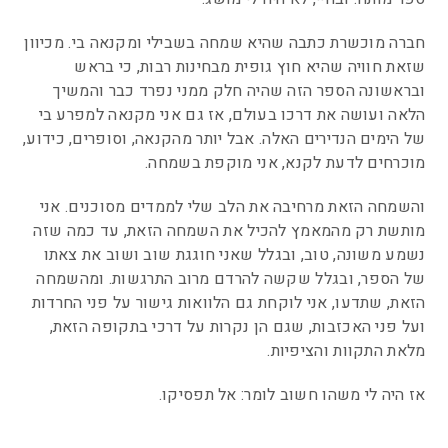
חברה מוכשרת כתבה שהיא שמחה בשבילי ומקנאה בי. מכיוון
שזאת חוויה שהיא חוץ גופית מבחינות רבות, כי בראש
ובראשונה הספר הזה שהיה חלק ממני נפרד כבר והמשיך
הלאה ועושה את דרכו בעולם, אז גם אני מקנאה למפרע בי
של הימים הנדירים האלה. אבל יותר מהקנאה, וסופרים, כידוע,
מוכרחים לדעת לקנא, אני מוקפת בשמחה.
והשמחה הזאת מרחיבה את הלב שלי לממדים מסוכנים. אני
מותשת רק מהמאמץ להכיל את השמחה הזאת, עד כמה שזה
נשמע משונה, טוב, ובגלל שאני חוגגת שוב ושוב את צאתו
של הספר, ובגלל שקשה להרדם מרוב התרגשות. ומהשמחה
הזאת, שתדעו, אני לוקחת גם הלוואות גישור על פני החרדות
ועל פני האכזבות, שגם הן נקרות על דרכי בתקופה הזאת,
מלאת התקוות והציפיות.
אז היה לי משהו חשוב לומר: אל תפסיקו.