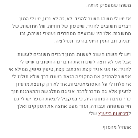
משהו שמעסיק אותה.
אז יש לי משהו חשוב להגיד. לא, זה לא נכון, יש לי המון
דברים חשובים להגיד, שיטפון של חוויות, של תחושות, של
מחשבות. אלו היו שבועיים מסחררים ועוצרי נשימה, ובו
זמנית, רוב הזמן הייתי בהיפר ונטילציה.
ויש לי משהו חשוב לעשות. המון דברים חשובים לעשות.
אבל אני לא רוצה לשכוח את הדברים החשובים שיש לי
להגיד. אז אני אגיד קצת ואכתוב קצת, טיפין טיפין, ממילא אי
אפשר להחזיק את התקופה הזאת בשום דרך שלא תזלוג לי.
אז סלחו לי על האסוציאטיביות, אני לא רק קופצת מרעיון
לרעיון אלא גם מדבר לדבר. אני גם מתלבשת ומתארגנת תוך
כדי כתיבת הפוסט הזה, כי במקביל ליציאת הספר יש לי גם
חיי משפחה ועבודה, ועוד מעט אחצה את הפקקים ואלך
ל
פגישות הייעוץ
שלי.
אתחיל מהסוף.