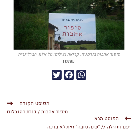
סיפור אהבות בגרמניה. קריאה וצילום: טל אלון, הברלינרית
שתפו
T
F
W
wi
a
h
tt
c
at
er
e
s
הפוסט הקודם
b
A
סיפור אהבות / כנרת רוזנבלום
הפוסט הבא
o
p
זעם ותהילה // "שנה טובה" זאת לא ברכה
o
p