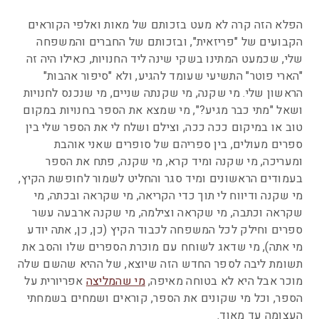
הפלא הזה קרה לא מעט בזכותם של מאות ואלפי הקוראים
הקבועים של "פריזאית", ובזכותם של החברים והמשפחה
שלי, שכמעט המתינו בשקי שינה ליד החנויות, כאילו היה זה
"הארי פוטר" התשיעי שעומד להגיע, ולא "סיפור אהבות"
הראשון שלי. מי שקנה, מי שקנתה שניים, מי שנכנס לחנויות
ושאל "מתי כבר מגיע?", מי שמצא את הספר בחנויות במקום
טוב או במיקום ככה ככה, וצילם ושלח לי את הספר שלי בין
ספרים מעולים, בין ספריהם של סופרים שאני אוהבת
ומעריכה, מי שקנה ומיד קרא, מי שקנה, פתח את הספר
בעמודים הראשונים ומיד סגר והחליט לשמור לחופשת הקיץ,
מי שקנה ודיווח לי תוך כדי הקריאה, מי שקראה ובכתה, מי
שקראה וכתבה, מי שקראה וצילמה, מי שקנה ארבעה עשר
ספרים וחילק לכל המשפחה לכבוד הקיץ (כן, כן, אתה יודע
מי אתה), מי שדאג לשוחח עם מוכרת הספרים שלו והסב את
תשומת ליבה לספר החדש הזה שיוצא, של ההיא שהשם שלה
מוכר אבל היא לא בטוחה מאיפה,
מי שהמליצה
אפריורית על
הספר, וכל מי שקונים את הספר, קוראים ושמחים בשמחתי
העצומה עד מאוד.