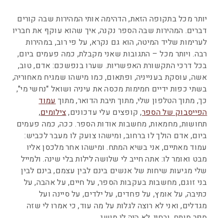
יותר מכל בתקופה הזאת, הדהימה אותי המהירות שבה קורים
דברים. המהירות שבה הספר נקנה, איך שהוא עוקף את חבריו
לערימות שליד המיטה, הוא גם נקרא, על פי רוב, במהירות
רבה. ויותר מכל – התגובות שאני מקבלת, כמה פעמים ביום,
בכל דרכי התקשורת האפשריות. שערו בנפשכם: אדם, טוב,
אשה, עוסקת בענייניה, ופתאום, כמו מישהו שמגיח מאחוריה,
בשתי כפות ידיים חמימות מכסה את עיניה ושואל "נחשי מי",
כך, מתוך הטלפון שלי, מתוך תיבת הדואר, מתוך
עמוד
הפייסבוק של הספר
, קופצים עלי עדכונים,
צילומים
,
תחושות, מחמאות, מחשבות אודות הספר. ככה, כמה פעמים
ביום, אדם הולך לו ברחוב, ומישהו צועק לו מעבר לכביש:
עמוד מאתיים, אני בשיא המתח. ומישהו אחר מלכסן אליו
מבט ואומר לו: אתה חייב לי שלושה לילות בלי שינה. ולמייל
שלי מגיעות שיחות של אנשים בינם לבין עצמם, בינם לבין
בני זוגם, מחשבות בעקבות הספר, על חיים, על אהבה, על
כתיבה, על אומץ, על פחדים, על ילדים, על סיינה ועל
מגדלים, ואני לא רוצה לגלות על מה עוד, כי אמרו לי שזה
ספר מותח. ובחיי, לא היה לי מושג.