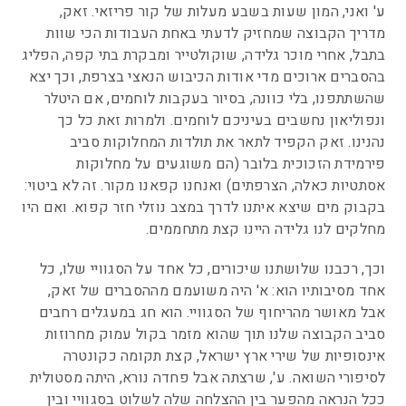
ע' ואני, המון שעות בשבע מעלות של קור פריזאי. זאק,
מדריך הקבוצה שמחזיק לדעתי באחת העבודות הכי שוות
בתבל, אחרי מוכר גלידה, שוקולטייר ומבקרת בתי קפה, הפליג
בהסברים ארוכים מדי אודות הכיבוש הנאצי בצרפת, וכך יצא
שהשתתפנו, בלי כוונה, בסיור בעקבות לוחמים, אם היטלר
ונפוליאון נחשבים בעיניכם לוחמים. ולמרות זאת כל כך
נהנינו. זאק הקפיד לתאר את תולדות המחלוקות סביב
פירמידת הזכוכית בלובר (הם משוגעים על מחלוקות
אסתטיות כאלה, הצרפתים) ואנחנו קפאנו מקור. זה לא ביטוי:
בקבוק מים שיצא איתנו לדרך במצב נוזלי חזר קפוא. ואם היו
מחלקים לנו גלידה היינו קצת מתחממים.
וכך, רכבנו שלושתנו שיכורים, כל אחד על הסגוויי שלו, כל
אחד מסיבותיו הוא: א' היה משועמם מההסברים של זאק,
אבל מאושר מהריחוף של הסגוויי. הוא חג במעגלים רחבים
סביב הקבוצה שלנו תוך שהוא מזמר בקול עמוק מחרוזות
אינסופיות של שירי ארץ ישראל, קצת תקומה כקונטרה
לסיפורי השואה. ע', שרצתה אבל פחדה נורא, היתה מסטולית
ככל הנראה מהפער בין ההצלחה שלה לשלוט בסגוויי ובין