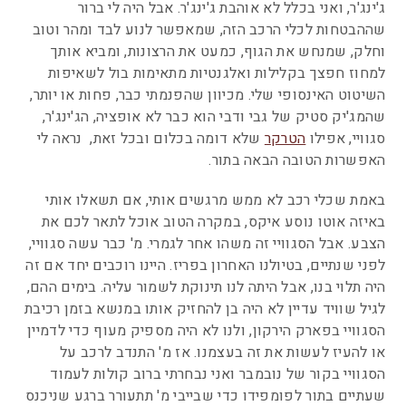
ג'ינג'ר, ואני בכלל לא אוהבת ג'ינג'ר. אבל היה לי ברור
שההבטחות לכלי הרכב הזה, שמאפשר לנוע לבד ומהר וטוב
וחלק, שמנחש את הגוף, כמעט את הרצונות, ומביא אותך
למחוז חפצך בקלילות ואלגנטיות מתאימות בול לשאיפות
השיטוט האינסופי שלי. מכיוון שהפנמתי כבר, פחות או יותר,
שהמג'יק סטיק של גבי ודבי הוא כבר לא אופציה, הג'ינג'ר,
סגוויי, אפילו
הטרקר
שלא דומה בכלום ובכל זאת, נראה לי
האפשרות הטובה הבאה בתור.
באמת שכלי רכב לא ממש מרגשים אותי, אם תשאלו אותי
באיזה אוטו נוסע איקס, במקרה הטוב אוכל לתאר לכם את
הצבע. אבל הסגוויי זה משהו אחר לגמרי. מ' כבר עשה סגוויי,
לפני שנתיים, בטיולנו האחרון בפריז. היינו רוכבים יחד אם זה
היה תלוי בנו, אבל היתה לנו תינוקת לשמור עליה. בימים ההם,
לגיל שוויד עדיין לא היה בן להחזיק אותו במנשא בזמן רכיבת
הסגוויי בפארק הירקון, ולנו לא היה מספיק מעוף כדי לדמיין
או להעיז לעשות את זה בעצמנו. אז מ' התנדב לרכב על
הסגוויי בקור של נובמבר ואני נבחרתי ברוב קולות לעמוד
שעתיים בתור לפומפידו כדי שבייבי מ' תתעורר ברגע שניכנס