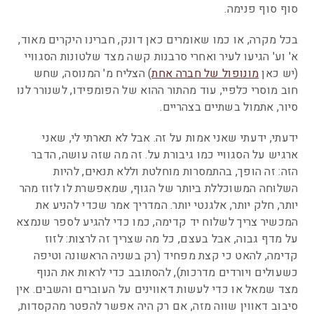
סוף סוף פנימה.
בכל מקרה, או כמו שאומרים כאן דונק, חברינו היקרים מאוד,
א' וע' הגיעו לעיר ואחרי סרבנות קשה מצד שלטונות הסגוויי
(יש כאן
מונופול של חברה אחת
) הצליח מ' המנוסה, שחש
חוב מוסרי כלפיי, עוד מהתור ההוא של הפומפידו, לשנורר לנו
סיור, אתמול בשתיים בצהריים.
ידעתי, ידעתי שאני אמות על זה. אבל לא תארתי לי, שאני
ארגיש על הסגוויי כמו גיבורת על. זה מה שזה עושה, הדבר
הזה: זה הופך, בהתמסרות מוחלטת וללא תנאים, להיות
השלוחה המשוכללת ביותר של הגוף, שמאפשרת לו לזוז מהר
יותר, חלק יותר, אלגנטי יותר. המדריך אמר שכדי להניע את
המכשיר צריך לשלוח יד קדימה, כמו כדי להגיע לספר שנמצא
על מדף גבוה, אבל בעצם, כל מה שצריך זה לרצות: לזוז
קדימה, להאט כי קצת מפחיד (רק בשניה הראשונה וטיפה
כשעולים ויורדים מדרכות), להסתובב כדי לראות את הנוף
מצד שמאל או כדי לעשות דאווינים על העוברים והשבים. אין
סיבוב דאווין שווה מזה, אם רק היה אפשר להפטר מהקסדות,