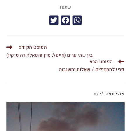
שתפו
T
F
W
wi
a
h
tt
c
at
er
e
s
הפוסט הקודם
b
A
בין שתי ערים (אייפל, סיין והפאלה דה טוקיו)
הפוסט הבא
o
p
פריז למתחילים / שאלות ותשובות
o
p
k
אולי תאהב/י גם