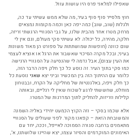
שאפילו למלאני פרס היו עושות עוול.
חוץ מלסייר סוף סוף בעיר, מה שלא ממש עשיתי עד כה,
ולגלות (שוב, שוב) כמה יפה כאן וכמה מקומות נמצאים
מרחק מטרו אחד מהבית שלנו, על גבי הסגוויי הרגשתי זריזה,
חלקה, מהירה, כל יכולה. לא עשיתי סקי מעולם, וגם אין לי
שום כוונה (חופשות שמושתתות על ספורט הן מאוד משונות
בעיני; ובכל מקרה הסיכוי שאשבור את הרגל או אוציא לעצמי
את העין עצום); אבל נדמה לי שהנסיעה על הסגוויי הרגישה
כמו סקי בתוך העיר. זה נוסע כל כך חלק ויפה הדבר הזה,
כלומר עם ההיתוך הזה בין המכשיר וביני יצא
שאני
נוסעת כל
כך חלק ויפה, באלגנטיות של מחליקה על הקרח, ובבטחון
מוחלט, שחששתי לרגע לשכוח שאין לי רגליים, ובאותה
קלילות וזריזות, להחליק לתוך המדרגות של המטרו.
אלא שכמו בסקי – וזה הקוץ הכמעט יחידי באליה השמנה
והמשובחת הזאת – קפאנו מקור. לפני שעולים על הסגוויי
מתאמנים ברחבה סגורה הסמוכה לאייפל, וככה, יחד עם
האימונים המוקדמים והסיור עצמו, יצא שהיינו שלושתנו, א',