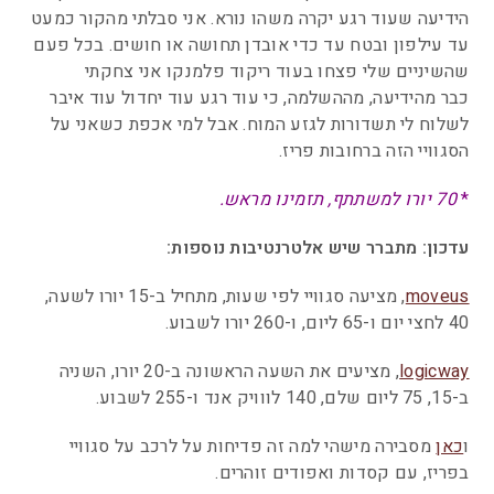
הידיעה שעוד רגע יקרה משהו נורא. אני סבלתי מהקור כמעט
עד עילפון ובטח עד כדי אובדן תחושה או חושים. בכל פעם
שהשיניים שלי פצחו בעוד ריקוד פלמנקו אני צחקתי
כבר מהידיעה, מההשלמה, כי עוד רגע עוד יחדול עוד איבר
לשלוח לי תשדורות לגזע המוח. אבל למי אכפת כשאני על
הסגוויי הזה ברחובות פריז.
*
70 יורו למשתתף, תזמינו מראש.
עדכון: מתברר שיש אלטרנטיבות נוספות:
moveus
, מציעה סגוויי לפי שעות, מתחיל ב-15 יורו לשעה,
40 לחצי יום ו-65 ליום, ו-260 יורו לשבוע.
logicway
, מציעים את השעה הראשונה ב-20 יורו, השניה
ב-15, 75 ליום שלם, 140 לווויק אנד ו-255 לשבוע.
ו
כאן
מסבירה מישהי למה זה פדיחות על לרכב על סגוויי
בפריז, עם קסדות ואפודים זוהרים.