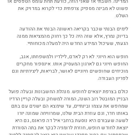
המדינה. חשבתי אז שאני הוזה, כורעת תחת עומס הטפסים או
פשוט לא מבינה מספיק צרפתית כדי לקרוא במדויק את
השלט.
לימים הבנתי שכבר בקריאה ראשונה הבנתי את ההודעה
בדיוק נמרץ, אלא שזה היה כל כך רחוק מהמציאות ממנה
הגעתי, שעיכול המידע החדש היה למעלה מכוחותיי.
חופש הוא חיוני. לא רק לאדם, לילדיו ולמשפחתו, אגב,
החופש חיוני גם לארגון המעסיק אותו. אינספור מחקרים
מוכיחים שחופשים חיוניים לאושר, לבריאות, ליצירתיות וגם
לפריון העבודה.
כולם בצרפת יוצאים לחופש. מנהלת החשבונות ובעלה פועל
הבניין המובטל רוב השנה, המורה למשחק ובעלה קריין הרדיו
שמחפש את עצמו ובינתיים, עד שימצא הם ישנים עם בתם
באותו חדר, וגם עוזרת הבית שלנו, שמרוויחה שמונה יורו
לשעה שעבורם היא נוסעת ברחבי איל דה פראנס, גם היא
יוצאת לחודש חופש, חוזרת לרומניה לבקר את בתה הסוררת