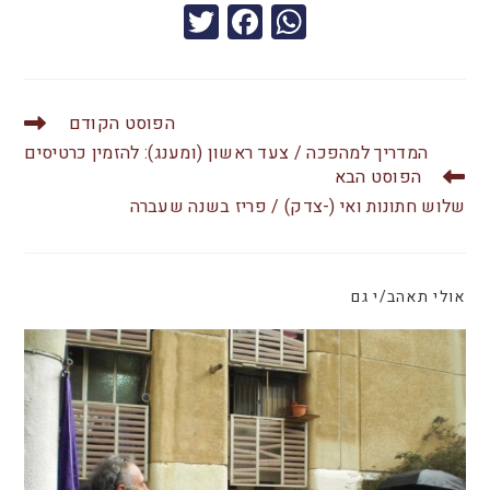
T
F
W
wi
a
h
tt
c
at
er
e
s
הפוסט הקודם
b
A
המדריך למהפכה / צעד ראשון (ומענג): להזמין כרטיסים
הפוסט הבא
o
p
שלוש חתונות ואי (-צדק) / פריז בשנה שעברה
o
p
k
אולי תאהב/י גם