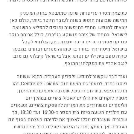
שהתחתנה עם בחור ספרדי ועכשיו היא רוצה להפסיק ללמוד.
כתוצאה מסדר עדיפויות שונה שמתבטא בחוק המעניק
חמישה שבועות חופש בשנה לעובד הזוטר ביותר, כולם כאן
יוצאים לחופש. מחירי החופשות נמוכים להפליא בהשוואה
לישראל. במחיר של צימר מושקע בז'יברני, כולל ארוחת בוקר
עם קרואסונים טריים וריבה תוצרת בית, הצלחתי לקבל
בישראל מיטת יחיד בחדר בן שמונה מטרים רבועים במבנה
שהיה פעם בית ילדים נטוש. אבל בישראל קיבלתי גם מגב,
לנגב אחריי את המקלחון המוצף.
ועוד דבר שקשור לחופש ולפריון העבודה, ההוא ששווה
פוסט נפרד, לטעמי גם הצעת חוק: Centre de Loisirs. זהו
מרכז הפנאי, בתרגום חופשי, שמגבה את מערכת החינוך.
אנשיו לוקחים את הילדים לאכול צהריים במהלך יום
הלימודים ומשחררים את המורות להפסקת צהריים, ונשארים
עם הילדים משעת סיום בית הספר ב-16:30 ועד 18:30, כך
שהורים שעובדים יוכלו לאסוף את ילדיהם בעצמם בסוף יום
העבודה. אך בעיקר, מרכזי הפנאי פועלים בכל ימי חופשת