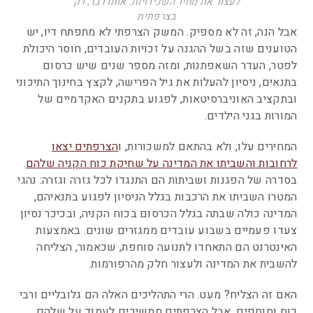
לעצור את מחיר השכירויות. אותו דבר, רק
בצרפתית
אבל הנה, זה לא מספיק. המשק הצרפתי לא מתפתח דיו, יש
הטוענים שזה בשל ההגנה על זכויות העובדים, חוסר היכולת
לפטר, העדר השאפתנות, ומזה מספר שנים שיש כרסום
בתנאים, ניסיון להעלות את גיל הפרישה, לקצץ בחינוך התיכוני
ובתקציב האוניברסיטאות, לפגוע בתקנים האקדמיים של
המורות בגני הילדים.
המחירים עלו, ולא בהתאם למשכורות, ו
הצרפתים יצאו
לרחובות והשביתו את המדינה על שחיקת כוח הקניה שלהם
.
בסדרה של הפגנות ושביתות הם התנגדו לכל גזרה וגזרה: נהגי
המטרו השביתו את הרכבות בגלל הניסיון לפגוע בתנאיהם,
המדינה כולה שבתה בגלל הכרסום בכוח הקניה, ובכיכר נסיון
צעדו פעמיים בשבוע עובדים ממגזרים שונים. באמצעות
האינטרנט הם התאחדו לתנועה סוחפת, שכאמור, הצליחה
להשבית את המדינה ולעצור חלק מהרפורמות.
האם זה הצליח? מעט. הרי התהליכים האלה הם גלובליים ורבי
כוח וסוחפים. אבל הצרפתים ממשיכים לעמוד על שלהם,