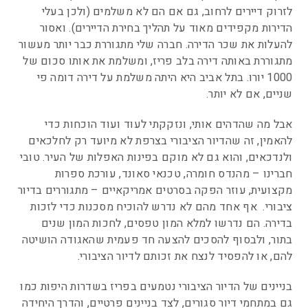
לזרוק דיירים לרחוב, גם אם הם לא משלמים (ולכן בעלי
הדירות מקפידים מאוד על תהליך בחירת הדיירים). ואסור
להעלות את שכר הדירה. חברה שלי מתגוררת כבר יותר מעשור
מתגוררת באותה דירה בלב פריז, ומשלמת את אותו סכום של
1000 יורו. בתל אביב היא היתה משלמת על דירה דומה פי
שניים, אם לא יותר.
אבל מה שהדהים אותי, ונזקקתי לעוד ועוד הוכחות כדי
להאמין, זה שהדיור הציבורי בצרפת לא מיועד רק לחלכאים
ולנדכאים, והוא גם לא מוקם בפינות האפלות של העיר. טובי
חברינו – מהנדס חומרה, טכנאי סאונד, עורכת ספרות
מקצועית, עוזר הפקה בסרטים אמריקאיים – מתגוררים בדיור
ציבורי. אף אחד מהם לא נדרש להוכיח מסכנות כדי לזכות
בדירה. הם נדרשו למלא המון טפסים, לחכות המון שנים
בתור, ולבסוף להסכים להצעה חד פעמית שהאגודה הושיטה
להם, או להפסיד לנצח את זכותם לדיור הציבורי.
בניינים של הדיור הציבורי נטמעים בפריז בשדרות היפות כמו
גם במתחמי דיור סגורים, לצד בניינים פרטיים, והדרך היחידה