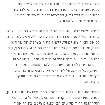
הוגן, לחינוך, לשירותי בריאות טובים, לגנים ולפארקים
שמאפשרים הפוגה בסדר היום ובמרחב העירוני. לבריכות
במחיר שווה לכל נפש, לספריות ציבוריות בחינם, כמובן,
מפוזרות אחת בכל שכונה.
בפריז גיליתי לראשונה שרווחה איננה סעד. לא בהכרח, כלומר.
שאזרח יכול להסתייע במדינה גם אם הוא לא מגיע לפת לחם,
גם אם הוא רוצה, למשל, ללמוד כינור. בצרפת, החינוך הוא
חינם, חינם באמת ורק הארוחות בבית הספר עולות כסף, וגם
הן מתומחרות לפי הכנסה. ויש שמונה תעריפים שונים, ולא
כמו בישראל – תעריף אחיד ותעריף מצוקה. על הארוחות
בבית הספר, על המועדונית המופלאה (ששווה מאמר נפרד
וחשוב), על חוגים, על לימודי מוזיקה רציניים ומעמיקים
בקונסבטוריון – בכל אלה משלמים לפי התעריף שנקבע
למשפחה.
החיים הטובים כוללים דיור במחיר סביר ובתנאים טובים. נכון,
בפריז מחירי השכירות יקרים יותר מאלה של תל אביב, אבל
חוקי הגנת הדייר נוקשים הם ומוגנים היטב. בחורף אסור