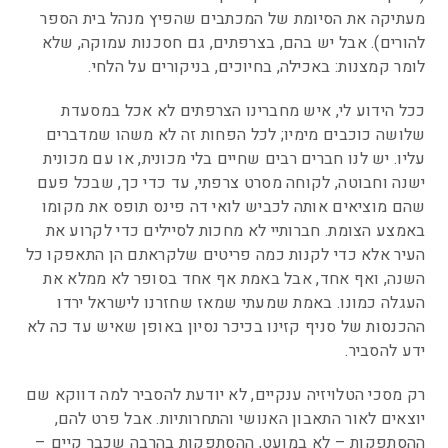
מעתיקה את הסיומת של המכתבים שהפיץ מנהל בית הספר
להורים). אבל יש בהם, בצרפתים, גם חסכנות עמוקה, שלא
לומר קמצנות: באכילה, בחיוכים, בניקורים על הלחי.
ככל הידוע לי, איש מחברינו הצרפתים לא אכל במסעדת
שלושה כוכבים מימיו; לכל הפחות זה לא משהו שמדברים
עליו. יש לנו חברים רבים שחיים בלי מכונית, או עם מכונית
ישנה וחבוטה, לקוחה מסרט צרפתי, עד כדי כך, שבכל פעם
שהם מוציאים אותה לכביש לואי דה פינס תופס את מקומו
באמצע הצומת. חברותיי לא מחכות לסיילים כדי לקרוע את
העיר אלא כדי לקנות כמה פריטים שלקראתם הן התאפקו כל
השנה, ואף אחד, אבל באמת אף אחד בסופר לא ממלא את
העגלה כמונו. באמת שמעתי שמאז שחזרנו לישראל ירדו
ההכנסות של סניף קזינו בכיכר נסיון באופן שאיש עד כה לא
ידע להסביר.
רק מסכי הטלויזיה ענקיים, לא יודעת להסביר למה דווקא שם
יוצאים לאור התאבון האנושי והתחרותיות. אבל פרט להם,
ההסתפקות – לא במועט, ההסתפקות בהרבה שכבר קיים –