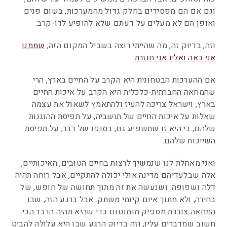
וגם אם הם מפסידים בחלק גדול מהמערכות, בשום פנים
ואופן הם לא מעלים על דעתם שלא להופיע לדו-קרב.
וזה, בדיוק זה, מה שהייתי רוצה בשביל המקום הזה,
שממנו
אני באה ואליו אני חוזרת
.
אם ההערכות הבטחונית היא הקרב על החיים בארץ, הרי
שהמחאה החברתית-כלכלית היא הקרב על איכות החיים
בארץ, וישראל צריכה להעיז ולהתאמץ לשאול את עצמה
שאלות על איכות החיים של תושביה, על תפיסת ההוגנות
שלהם, כי היא זו שתשפיע גם, בסופו של דבר, על תפיסת
השייכות שלהם.
ואני מאחלת לנו שנמשיך לרצות בחיים הטובים, האיכותיים,
אלה שבלעדיהם מדינה אולי יכולה להתקיים, אבל רוחה תהיה
דלה ושפופה. ושנעשה את זה מתוך תחושה של חופש, של
בחירה, ולא מתוך איום קיומי משתק. אבל ברגע הזה, שבו
המחאה צוברת מספיק מומנטום כדי שהיא תהיה הדבר הכי
חשוב שמדברים עליו, וזה בדיוק הרגע שבו היא עלולה להביט