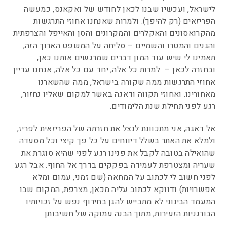
לישראל, ועכשיו שבנו לכאן לחודש של ואקאנס, כמעשה
הפריזאים (רק להיפך). ולמרות שאנחנו אחוזי התרגשות
מהקרואסונים והאקלרים והמקרונים והסן והאייפל והצרפתית
והגנים והמטרו והשמיים – סליחה על המשפט הארוך הזה,
תאמינו לי שיש עוד המון דברים שמרגשים אותנו כאן,
ובחזרה לכאן – למרות כל אלה, יחד עם כל אלה, אנחנו עדיין
אחוזי התרגשות ממה שקורה בישראל, ממה שהשארנו
מאחורינו. ואחוזי תקווה ודאגה באשר למקום שאליו נחזור,
רגע לפני תחילת שנת הלימודים.
אל דאגה, אני מתכוונת לנצל את חזרתה של הפריזאית לפריז,
ולמלא את האתר בשלל דיווחים על כל פך קיצי וכל מסעדה
שהואילה בטובה לקבל את פנינו רגע לפני שהיא סוגרת את
שעריה ומצטרפת לעמידה בפקקים בדרך אל החוף. אבל רגע
לפני חשוב לי לכתוב על המחאה (שם זמני, עמום ומלא
אפשרויות) ודווקא לכתוב עליה מכאן, מצרפת, המקום שבו
המעמד הבינוני לא מתבייש להגן בחירוף נפש על זכויותיו
הבורגניות הזעירות, מתוך הבנה עמוקה של חשיבותן.