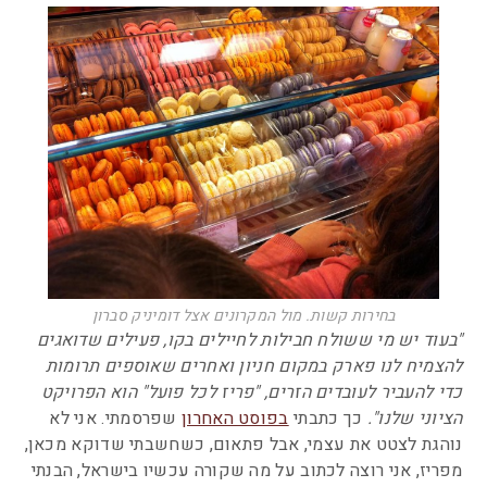
בחירות קשות. מול המקרונים אצל דומיניק סברון
"בעוד יש מי ששולח חבילות לחיילים בקו, פעילים שדואגים
להצמיח לנו פארק במקום חניון ואחרים שאוספים תרומות
כדי להעביר לעובדים הזרים, "פריז לכל פועל" הוא הפרויקט
הציוני שלנו".
כך כתבתי
בפוסט האחרון
שפרסמתי. אני לא
נוהגת לצטט את עצמי, אבל פתאום, כשחשבתי שדוקא מכאן,
מפריז, אני רוצה לכתוב על מה שקורה עכשיו בישראל, הבנתי