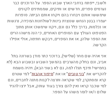
ולשבי, ייפתח ברחבי הארץ שבוע הספר. על הדוכנים כבר
נערמים ספרים, חדשים או ותיקים, שממתינים לקונים
שימששו אותם ויבחרו בהם ויקחו אותם הביתה. סופרות
יעמדו בבטן הנחש שנוצרת בינות לשולחנות המכירה, נרגשות
או נכלמות, בדרך כלל גם וגם, ויקוו שימשכו אותן מתוך
הפטפוט העולץ עם הסופרים האחרים, כי הנה מישהו הרים
את הספר שלהן, או את הספרים, ויבקש חתימה, אולי אפילו
הקדשה.
אני אהיה שם מחר (שלישי), בדוכני כתר מודן בשרונה בתל
אביב, וגם בחלק מהערבים בהמשך השבוע ובשבוע הבא (לא
בחמישי! תיכף תגלו למה, גם לא בשני הבא), ויהיה משמח
להקדיש את "
בני טובים
" או את "
סיפור אהבות
" למי שטרם
קרא ומסתקרן, למי שקראה ותרצה לקנות מתנה לחברים, וגם
למי שכבר קראו ואין להם צורך בעוד עותק, אבל ירצו להגיד
שלום ו/או לומר משהו על הספר.