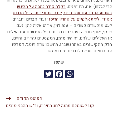
מעריכים, או אוהבים או מחבבים או בכלל לא. תצטרכו לקרוא
כדי לגלות). אח, היו זמנים,
דקלה קידר כתבה על מפגש
בשבוע הספר עם עמוס עוז
,
יערה שחורי כתבה על מרגרט
אטווד
,
ליאת אלקיים על קתרין הריסון
ועוד חברים וחברים
לעט מוכשרים כשדים – ענת לוין, איריס אליה כהן, נעם
שיזף, אסף חנוכה ועמרי הרצוג כתבו על מפגשים עם האלים
או האלילים שלהם. זה היה מזמן, הטקסטים נהדרים וחיים,
חלק מהקישורים באתר נשברו, תחשבו שזה וינטג', דפדפו
עם החצים, תגיעו לדברים יפים ממש.
שתפו
T
F
W
wi
a
h
tt
c
at
er
e
s
הפוסט הקודם
b
A
קנו לעצמכם מתנה לחג החירות, וד"ש מהבני טובים
o
p