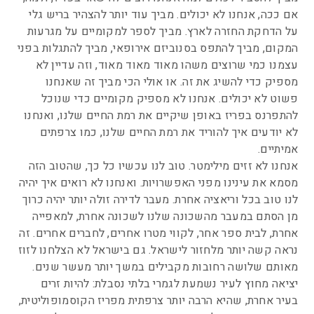
אם ככה, אנחנו לא יכולים. מביך עוד יותר להצהיר בריש גלי
על הדחקת החזרה לארץ. מביך לספר למקומיים על מגרעות
המקום, מביך להתפס בסנוביזם אירופאי, מביך להתגלות בפני
עצמנו כמי שרוצים משהו מאוד מאוד מאוד, וזה עדיין לא
מספיק כדי להשיג את זה. או אולי הכי מביך זה שאנחנו
פשוט לא יכולים. אנחנו לא מספיק מקומיים כדי שנוכל
להתפרנס בפריז באופן שיקיים את רמת החיים שלנו, ואנחנו
לא יודעים איך להוריד את רמת החיים שלנו, כמו צרפתים
אמיתיים.
אנחנו לא זזים מילימטר. טוב לנו עכשיו כל כך, שהטוב הזה
מסמא את עינינו מפני האפשרויות. ואנחנו לא רואים איך יהיה
לנו טוב בכל וריאציה אחרת. מעבר לדירה זולה יותר יהיה כרוך
מן הסתם במעבר מהשכונה שלנו לשכונה אחרת, למאפייה
אחרת, לבית ספר אחר, לקווי מטרו אחרים, לחברים אחרים. זה
נראה קשה יותר מלחזור לישראל. גם בישראל לא הצלחנו לזוז
מאותם שלושה רחובות מקבילים במשך יותר מעשר שנים.
יציאה מחוץ לעיר נשמעת לגמרי בלתי נסבלת: להיות זרים
בעיר אחרת, שהיא הרבה יותר צרפתית מפריז הקוסמופוליטית,