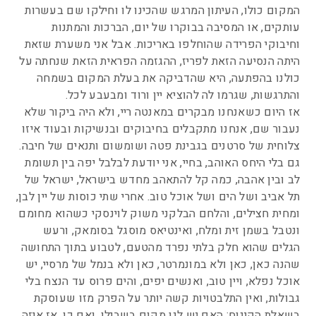
המקום כולו, העיתון המרגש שהכינו לו וחילקו שם בעשרות
עותקים, או המסיבה בבוקרו של יום, הברכות והמתנות
וחיבוקי הפרידה שהוחלפו באריכות. אבל אני משערת שזאת
היתה הנסיעה הזאת לפריז, ההגזמה הפראית הזאת שנחתה על
כולנו בהפתעה, היא שהדביקה את בעלת המקום בשמחה
והתרגשות, שגרמו לה להוציא יין ורוד ומבעבע לכל.
אז היום כשאנחנו מבקרים במאנטה ריי, ולא היה ביקור שלא
נעבור שם, אנחנו מתקבלים בחיבוקים ובנשיקות ובעוד איזו
צלוחית של סרטנים בגבינת פטה ושומשום ותנאים של חיבה.
גם בלי היחס האוהב, בחיי, אני יודעת לבלבל יפה בין תשומת
לב ובין אהבה, כמה קל להתאהב מחדש בישראל, ישראל של
תל אביב ושל הים ושל אוכל טוב. אחרי שתי כוסות של יין לבן,
ומחית חצילים, והלחם הבלקני משוק לוינסקי כשהוא מחומם
ונטבל בשמן זית ומלח, ואינטיאס מוסגל בסומאק, ורעש
הגלים שהוא חלק בלתי נפרד מהטעם, לטבוע בתוך התחושה
שהנה כאן, כאן ולא במונמרטר, כאן ולא בנמל של מרסיי, יש
אוכל נפלא, ויין טוב, ואנשים יפים, והים פרוס עד הנצח בלי
גבולות, ואין התלבטויות קשה יותר על הפרק מזו שעוסקת
בשאלת הקינוח: האם יש לנו מקום בשבילו, ואם כן, אז איזה.