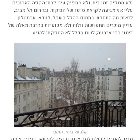
ולא מספיק זמן בית, ולא מספיק עיר. לבתי הקפה האהובים
עליי אני מגיעה לקראת סופו של הביקור. ובדרום תל אביב,
לראות מה התחדש בתחום ההכל בשקל, לוודא שבמטלון
עדיין מוכרים תחפושות זולות ולא מכוערות בהרבה מאלה של
דיסני בפי ארבעה; לשם בכלל לא הספקתי להגיע.
שלג על ביתי. הזמני
מביך להסביר לכולם למה אנחנו רוצים להישאר בפריז, ולמה,