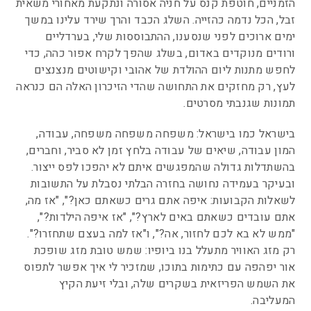
הזמניים, חוטפת קנס על חניה אסורה ונתקעת מאחורי משאית
זבל, הכל נדמה כהזייה. השלג הכבד והרך שירד עלינו במשך
ימים ארוכים לפני שנסענו, ההתבוססות שלי, בערדליים
ורודים מנוקדים באדום, בשלג שהפך לקרח אפור כהה, כדי
לחפש מתנות ליום ההולדת של אהובי וקישוטים מנצנצים
לעץ, רק מחזקים את התחושה שהדי הזיכרון האלה הם כנראה
תמונות שגנבתי מסרטים.
בישראל כמו בישראל: משפחה משפחה משפחה, עבודה,
המון עבודה, שיאים של עבודה בלחץ זמן לא סביר, וחברים,
בהשתדלות גדולה שהמפגשים איתם לא יהפכו לפס ייצור.
ובעיקר בעמידה נחושה בחזרה הבלתי נסבלת על התשובות
לשאלות הקבועות: איפה אתם גרים כשאתם כאן?", "אז מה,
אתם עובדים כשאתם באים לארץ?", "אז איפה הילדות?",
"ממש לא בא לכם לחזור, אה?", ו"אז למה בעצם שתחזרו?".
רק מזג האוויר מתעלל בנו ביופיו: שמש טובת מזג שופכת
אור יפהפה עם כתימות בתוכו, שמזכיר לי איך אפשר לתפוס
את השמש הפריזאית בשקרים שלה, ובלי זיעת הקיץ
המעליבה.