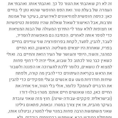
זה לא רק שאהבתי את הטור כל כך. ואהבתי אותו. ואהבתי את
העמדה של בעלת טור. ואת הפס החופשי שהוא נתן לי בחיים
כאן: כניסה חופשית למוזיאונים לאירועים, בעיקר של אמנות
ותרבות, אבל האישור לשאול שאלות שהיו נתפסות כטיפשיות
או חצופות לולא עמד לי התירוץ המעולה של הבנת המציאות
כדי לספר אותה לאחרים. הכתיבה גם מאפשרת להסדיר,
לעבד, להבין, לתעד, לקחת בפרופורציה שני עניינים בחיים
בפריז, שאחרת היו יוצאים משליטה. הראשון, הוא החיים
כמהגר, והשני, היופי והעושר של העיר הזאת והחיים בה. ואולי
כשאין כבר טור לכתוב כל שבוע, אולי יהיה לי דחוף פחות
למצוא לו נושאים, כלומר ללכת לתערוכה או הפגנה ולשבור
את הראש בקריאת העיתונים כדי להבין מה קורה, ולפתח
שיחות חודרניות מעט עם אנשים ובעלי תפקידים כדי להבין
את הדברים לעומק? כלומר, אולי בלי הטור, אני אחיה את
החיים כאן, כמו שאנשים חיים אותם: מטרו-בולו-דודו
(ובישראלית: פקקים-עבודה-שינה). חוץ מזה שאני עובדת
בעיקר מהבית, אז אין צורך במטרו. ובאמת, פתאום גילינו
שאני משתמשת הרבה פחות במנוי שלי למטרו, וביטלנו אותו,
ומתחילת החודש הבא, אשתמש בכרטיסים בודדים, ולא