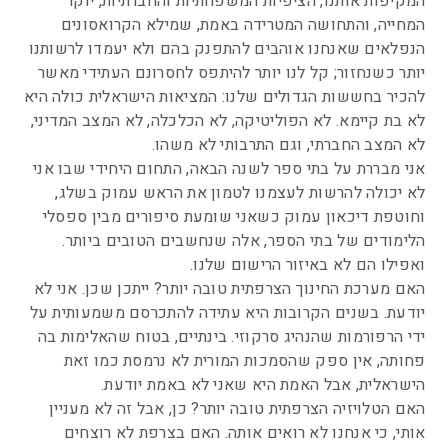
המקיפות אותנו, הציפיות המשפחתיות והחברתיות, יוקר
המחייה, והתחושה המטרידה באמת, שמילא הקרואסונים
הנפלאים שאנחנו אוהבים להתפנק בהם ולא יעמדו לרשותנו
יותר כשנחזור; קל לנו יותר להיתפס לחסרונם העתידי מאשר
להכיר בחששות הגדולים שלנו: המציאות הישראלית כולה היא
לא בת קיימא. לא הפוליטיקה, לא הכלכלה, לא המצב המדיני,
לא המצב החברתי, וגם התרבותי לא משהו.
אני מבררת על בתי ספר לשנה הבאה, התחום היחידי שבו אני
לא יכולה להרשות לעצמנו לטמון את הראש עמוק בשלג,
וחוטפת דיכאון עמוק כשאני שומעת סיפורים מבין ספסלי
הלימודים של בתי הספר, אלה שנחשבים הטובים ביותר.
ואפילו הם לא באיזור הרישום שלנו.
האם מערכת החינוך הצרפתית טובה יותר? ייתכן שכן. אני לא
יודעת. בשנים הקרובות היא עתידה להתכרסם משמעותית על
ידי הרפורמות שהנהיג סרקוזי. בינתיים, בטוח שהאלימות בה
פחותה, אין ספק שהסמכות המורית לא נרמסת כמו זאת
הישראלית, אבל האמת היא שאני לא באמת יודעת.
האם הטלויזיה הצרפתית טובה יותר? כן, אבל זה לא מעניין
אותי, כי אנחנו לא רואים אותה. האם בצרפת לא רוצחים