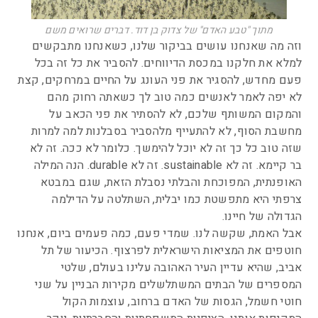
מתוך "טבע האדם" של צדוק בן דוד. דברים שרואים משם
וזה מה שאנחנו עושים בביקור שלנו, כשאנחנו מתבקשים
למלא את חלקנו במכסת הדיווחים. להסביר את כל זה בכל
פעם מחדש, להסגיר את פני העונג על החיים במרחקים, קצת
לא יפה לאמר לאנשים כמה טוב לך כשאתה רחוק מהם
והמקום המשותף שלכם, לא להסתיר את פני הכאב על
מחשבת הסוף, לא להתעייף מלהסביר בסבלנות למה למרות
שזה טוב כל כך זה לא יוכל להימשך. כלומר לא ככה. זה לא
בר קיימא. זה לא sustainable. זה לא durable. הנה המילה
האופנתית, המפוכחת והבלתי נסבלת הזאת, שגם במבטא
צרפתי היא מתפשטת כמו יבלית, השתלטה על הדילמה
הגדולה של חיינו.
אבל האמת, שקשה לנו. שמדי פעם, כמה פעמים ביום, אנחנו
חוטפים את המציאות הישראלית לפרצוף. הכיעור של תל
אביב, שהיא עדיין העיר האהובה עלינו בעולם, שלטי
המספרים של הבתים המשתלשלים מקירות הבניין על שני
חוטי חשמל, הגסות של האדם ברחוב, עוצמות הקול