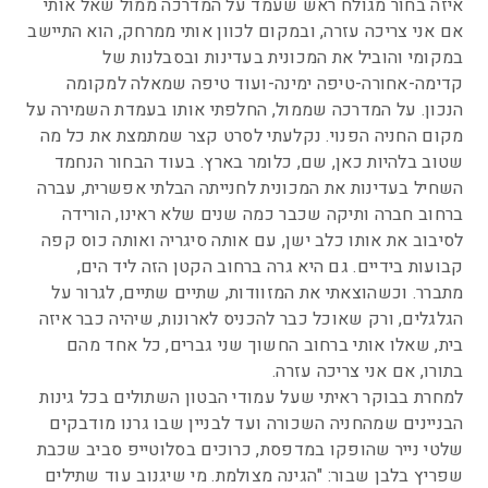
איזה בחור מגולח ראש שעמד על המדרכה ממול שאל אותי
אם אני צריכה עזרה, ובמקום לכוון אותי ממרחק, הוא התיישב
במקומי והוביל את המכונית בעדינות ובסבלנות של
קדימה-אחורה-טיפה ימינה-ועוד טיפה שמאלה למקומה
הנכון. על המדרכה שממול, החלפתי אותו בעמדת השמירה על
מקום החניה הפנוי. נקלעתי לסרט קצר שמתמצת את כל מה
שטוב בלהיות כאן, שם, כלומר בארץ. בעוד הבחור הנחמד
השחיל בעדינות את המכונית לחנייתה הבלתי אפשרית, עברה
ברחוב חברה ותיקה שכבר כמה שנים שלא ראינו, הורידה
לסיבוב את אותו כלב ישן, עם אותה סיגריה ואותה כוס קפה
קבועות בידיים. גם היא גרה ברחוב הקטן הזה ליד הים,
מתברר. וכשהוצאתי את המזוודות, שתיים שתיים, לגרור על
הגלגלים, ורק שאוכל כבר להכניס לארונות, שיהיה כבר איזה
בית, שאלו אותי ברחוב החשוך שני גברים, כל אחד מהם
בתורו, אם אני צריכה עזרה.
למחרת בבוקר ראיתי שעל עמודי הבטון השתולים בכל גינות
הבניינים שמהחניה השכורה ועד לבניין שבו גרנו מודבקים
שלטי נייר שהופקו במדפסת, כרוכים בסלוטייפ סביב שכבת
שפריץ בלבן שבור: "הגינה מצולמת. מי שיגנוב עוד שתילים