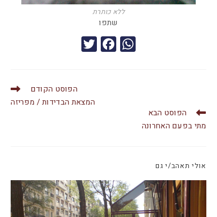
ללא כותרת
שתפו
T
F
W
wi
a
h
tt
c
at
er
e
s
הפוסט הקודם
b
A
המצאת הבדידות / מפריזה
הפוסט הבא
o
p
מתי בפעם האחרונה
o
p
k
אולי תאהב/י גם