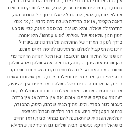
איך תזהי אותם? הסברנו לדיילת, זה פשוט: הם נראים בדיוק
כמונו, רק בצבעים שונים: אבא, אמא, שתי ילדות קטנות. ואם
את לא צודקת, אמא, אם הם לא יעלו בסוף על המטוס הזה,
דאגה הקטנה, או אם הדיילת תשכח לתת להם? נו, אז אם?
החזרתי לה שאלה, והיא השיבה, כמצופה ממנה, כפי שקבע
הטון הנון שלאנטי של שאלתי. "אז tant pis", היא אמרה.
בדרך לפקק הארוך של החתימות על הדרכונים, בשרוול
הזכוכית המקביל לאולם הממתינים לטיסה, ראינו אותם.
הקשנו על החלון, והם התקבצו ובאו מכל חנויות הדיוטי פרי
בהן שרפו את הזמן: הקטנה, הגדולה, אמא שלהן ואבא שלהן.
שישנו במיטותינו ואכלו מצלחותינו וקנו במאפייתנו ושיחקו
בצעצועינו וקראו מספרינו וטיילו בעירנו, בזמן שאנחנו עשינו
בדיוק את אותם הדברים באלה שלהם. מדמיינים איך זה יהיה,
אם וכשנעשה את זה באמת. אצלנו בבית הם התחילו לרקום
רעיונות עסקיים שיחייבו אותם, אם אין ברירה אז אין ברירה,
לעבור לגור בפריז. ולנו, מתוך הבית שלהם, היפה, המסודר,
ברחוב הקטן ליד הים, עם חדר הילדים הגדול ומרפסת
הפלאית הענקית שהתארגנה להם במחיר סביר, נראו החיים
בישראל דווקא נעימים. הבית שלהם גם הזכיר לנו, שממילא