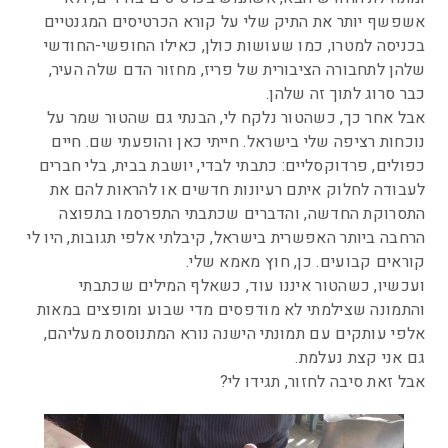
אשפשף יותר את התיק שלי על קורא הכרטיסים המגנטיים
בכניסה למטרו, כמו שעושות כולן, כאילו החופשי-החודשי
שלהן לתחבורה הציבורית של פריז, מחזור הדם שלה העיר,
כבר סרוג לתוך זה שלהן.
אבל אחר כך, כשהטור נלקח לי, הבנתי גם שהטור שמר על
נוכחות רציפה שלי בישראל. חייתי כאן והופעתי שם. חיים
כפולים, פרדוקסליים: כתבתי לבדי, יושבת בבית, בלי חברים
לעבודה לחלוק איתם רעיונות חדשים או להראות להם את
התסרוקת החדשה, והדברים שכתבתי התפרסמו בתפוצה
הרחבה ביותר האפשרית בישראל, קיבלתי אלפי תגובות, היו לי
קוראים קבועים. כן, חוץ מאמא שלי.
ועכשיו, כשהטור איננו עוד, כשאלף המילים שכתבתי
והתמונה שצילמתי לא מודפסים מדי שבוע ומופצים במאות
אלפי עותקים עם תמונתי הישנה נורא המתנוססת מעליהם,
גם אני קצת נעלמת.
אבל זאת סיבה לחזור, תגידו לי?