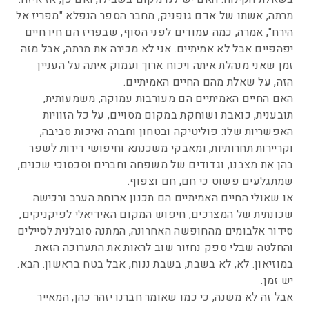
מרתה, אשתו של אדם גופניק, מחבר הספר הנפלא "מפריז אל
הירח", אמרה, כמה עמודים לפני הסוף, שבפריז הם חיו חיים
יפהפיים אבל לא אמיתיים. אני לא מכירה את מרתה, אבל מזה
זמן שאני מנהלת איתה ויכוח ארוך ועמוק איתה על העניין
הזה, על שאלת מהם החיים האמיתיים.
האם החיים האמיתיים הם מעורבות עמוקה, משמעותית,
תובענית, כואבת ושוחקת במקום מסויים, על כל הזוויות
האפשריות שלו: פוליטיקה ובטחון וחברה ואיכות סביבה,
וקריירות תחרותיות, ומאבקי משכנתא וחיפושי דירות לשפר
בהן את מצבנו, וגדודים של משפחה וחברים וסכסוכי שכנים,
שמתגלעים פשוט כי חם, חם וצפוף.
או שאולי החיים האמיתיים הם תכנון ארוחת הערב ורכישה
שכונתית של המצרכים, חיפוש המקום האידיאלי לפיקניקים,
סידור אלבומים מהחופשה האחרונה, המתנה סובלנית לסיילים
והחלטה שבלי ספק נחזור שוב לראות את התערוכה הזאת
במוזיאון. לא, לא בשבת, בשבת ננוח, אבל בטח בראשון. הבא.
יש זמן.
אבל זה לא משנה, כי כמו שאומר חברנו יזהר כהן, המאייר