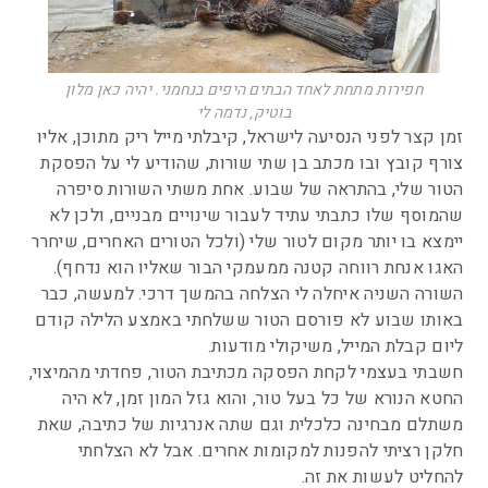
חפירות מתחת לאחד הבתים היפים בנחמני. יהיה כאן מלון
בוטיק, נדמה לי
זמן קצר לפני הנסיעה לישראל, קיבלתי מייל ריק מתוכן, אליו
צורף קובץ ובו מכתב בן שתי שורות, שהודיע לי על הפסקת
הטור שלי, בהתראה של שבוע. אחת משתי השורות סיפרה
שהמוסף שלו כתבתי עתיד לעבור שינויים מבניים, ולכן לא
יימצא בו יותר מקום לטור שלי (ולכל הטורים האחרים, שיחרר
האגו אנחת רווחה קטנה ממעמקי הבור שאליו הוא נדחף).
השורה השניה איחלה לי הצלחה בהמשך דרכי. למעשה, כבר
באותו שבוע לא פורסם הטור ששלחתי באמצע הלילה קודם
ליום קבלת המייל, משיקולי מודעות.
חשבתי בעצמי לקחת הפסקה מכתיבת הטור, פחדתי מהמיצוי,
החטא הנורא של כל בעל טור, והוא גזל המון זמן, לא היה
משתלם מבחינה כלכלית וגם שתה אנרגיות של כתיבה, שאת
חלקן רציתי להפנות למקומות אחרים. אבל לא הצלחתי
להחליט לעשות את זה.