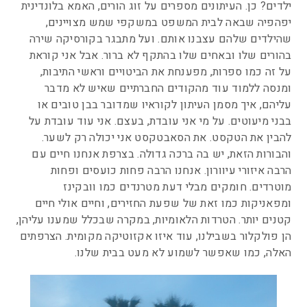
ילדים? כן. העיתונים מספרים על זוג הורים, האמא בלונדינית
יפהפיה שבאה לבית המשפט במשקפי שמש מצויינים,
שהילדים שלהם עצבנו אותם. ועל מתבגר בקורסיקה שירה
בהורים שלו ובאחים שלו בהתקף לא ברור. אבל אני קוראת
על זה כמו ספרות, מפענחת את הביטויים וראשי התיבות,
ומנסה ללמוד עוד מהקודים החברתיים שאיש לא מדבר
עליהם, איך מסמן העיתון לקוראיו שמדובר בבן טובים או
בבני מיעוטים. על מי אני עובדת, בעצם. אני עוד עובדת על
להבין את הטקסט. את הסאבטקסט אני יכולה רק לשער.
והבורות הזאת, יש בה ברכה גדולה. בצרפת אנחנו חיים עם
הרבה איזורי עיוורון. אנחנו הרבה פחות כועסים ופחות
מוטרדים. חומקים מבלי דעת מטרנדים כמו וובקינז
ומפאניקות כמו זאת של שפעת החזירים, וחיים אולי חיים
קטנים יותר. הטרדות הלאומיות, במקרה שבכלל שמענו עליהן,
הן פולקלור בשבילנו, עוד איזו אקזוטיקה מקומית. הצרפתים
האלה, כמו שאפשר לשמוע לא מעט בבית שלנו.