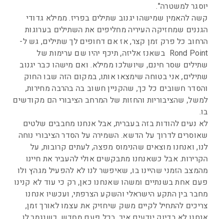
יוסגר למשטרה".
קשה להאמין שמישהו יגנוב שתילים בפריז. ממילא גדודי
הגננים שמחזיקה העיריה מחליפים את השתילים בערוגות
הרחוב כל פרק זמן קצר, אז אם דחופים לך שתילים, גש ל-
Rond Point בשאנז אליזה, תיכף יהיו שם ערימות של
שתילים שסר חינם, שיושלכו ממילא. ואם מישהו כבר יגנוב
שתילים, אני בטוחה שימצאו אותו, במקום הזה שבו החוק
והסדר חשובים כל כך, שהקניין חשוב בה בהרבה מחירות,
למשל, שהציבוריות והחזות של המרחב הציבורי הם מקודשים
בו.
לא נעים להודות בזה בעברית, אבל אנחנו מחבבים שלטים
שאוסרים לדרוך על הדשא. השמירה על הסדר הציבורי נוחה
לנו, ואנחנו מוצאים שהנימוס מפצה, לעתים קרובות, על
הקרירות. אבל כשאנחנו מתבקשים אולי להעביר את חיינו
מהמצב הזמני שהיינו בו, שאיפשר לנו לא להפעיל מגהץ ולו
פעם אחת בשנתיים ומשהו שאנחנו כאן, רק כי עוד לא קנינו
מחבר בין התקע הישראלי והשקע הצרפתי, ועכשיו אנחנו
צריכים להתחיל לקיים משק שיחזיק את עצמו לאורך זמן,
אנחנו לא בדיוק יודעים איך. בכל פעם מחדש, כשנגמר לו