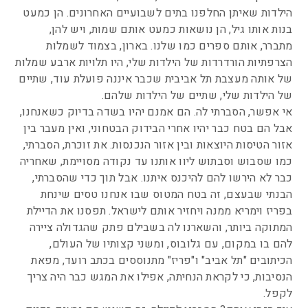
הילדות שאיתן החלפנו בתים לשבועיים האחרונים. הן כמעט
בנות אותו גיל, הן נושאות כמעט אותם שמות, ויש להן,
מתברר, אותם ספרים כמו שלנו. בארון, בצמוד לשמלות
הצרפתיות הורדרדות של הילדות שלי, היו תלויות ארבע שמלות
של אותה מעצבת תל אביבית שכבר איננה פועלת עוד, שתיים
של הילדות שלי, שתיים של הילדות שלהם.
אי אפשר, הסברתי לה. הם אמנם יהיו בשדה בדיוק כשאנחנו,
אבל הם בטח כבר יהיו אחרי הבידוק הבטחוני, ואין מעבר בין
אזור הטיסות היוצאות ובין אזור הנכנסות. את זוכרת, הסברתי,
כמו שסבוש וסבתוש ליוו אותנו עד נקודה מסויימת, שאחריה
כבר לא הירשו להם להיכנס איתנו. אבל תוך כדי שהסברתי,
הבנתי שבעצם, זה בטח המטוס שבו אנחנו טסים שינחת
בפריז וימריא ממנה ויחזיר אותם לישראל. תפסנו את הדיילת
המתוקה ביותר, והשארנו לה בשבילם פתק שהגדולה ציירה
להם בו במקום, עם גלובוס, ומשני קצותיו של העולם,
הכיתובים "תל אביב" ו"פריז" מתנוססים בכתב רועד, מפאת
הנסיבות, כי לקראת הנחיתה, אפילו את המגש כבר היה צריך
לקפל.