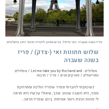
פריז בשנה שעברה. חצי אייפל, כביש מסוכן לחצייה ופנסי רחוב מושלמים
שלוש חתונות ואי (-צדק) / פריז
בשנה שעברה
מסלולים - Let me take you by the hand and
/
מסלולים
וספיישלים
/
פארקים וגנים
/
פריז
/
תרבות
כשכתבתי לחברתי סמדר שפריז הולכת ומתרחקת
ממני, היא חשבה שטוב שכך, שאולי עכשיו היא תראה
לי פחות זוהרת ויותר אמיתית. ביום שפריז תראה…