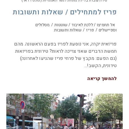
סירה עוברת בלילה מתחת לגשר האמנויות (פונט דז אר)
פריז למתחילים / שאלות ותשובות
אל תחמיצו / ללכת לאיבוד / שוטטות
/
מסלולים
וספיישלים
/
פריז
/
שאלות ותשובות
פריזאית יקרה, אני נוסעת לפריז בפעם הראשונה. מהם
חמשת הדברים שאני צריכה לראות? טירונית בפריזאות
(גם הפעם: מקבץ של פרחי פריז שהגיעו לאחרונה)
טירונית, הקשב!…
להמשך קריאה