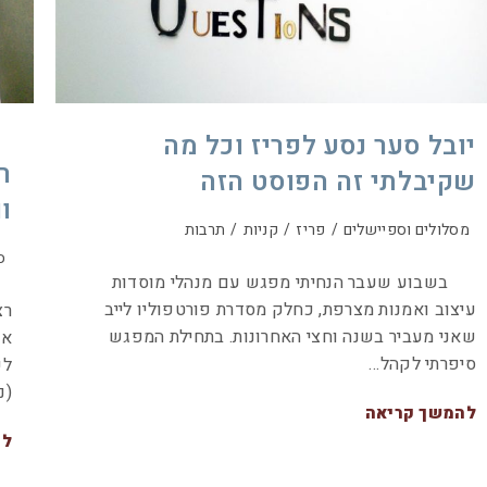
יובל סער נסע לפריז וכל מה
ר
שקיבלתי זה הפוסט הזה
וו
מסלולים וספיישלים
/
פריז
/
קניות
/
תרבות
ס
בשבוע שעבר הנחיתי מפגש עם מנהלי מוסדות
עיצוב ואמנות מצרפת, כחלק מסדרת פורטפוליו לייב
רצ
שאני מעביר בשנה וחצי האחרונות. בתחילת המפגש
או
סיפרתי לקהל…
לע
(נ
להמשך קריאה
לה