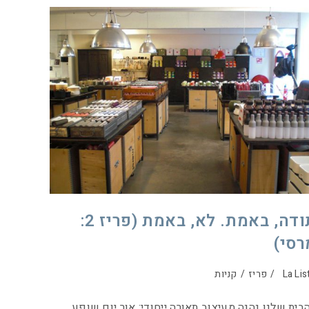
תודה, באמת. לא, באמת (פריז 2:
רסי)
La Lis
/
פריז
/
קניות
ית שלנו נהנה מעיצוב תאורה ייחודי: אור יום שופע