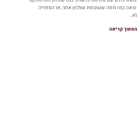
מעט כולם עם טוויסט כלשהו, כמו שולחן הפרספקס
ראה כמו מפה שעוטפת שולחן אחר, או הספריה
א…
משך קריאה