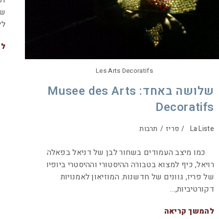
וכ
שנ
לל
לה
Les Arts Decoratifs
שלושה באחד: Musee des Arts
Decoratifs
La Liste
/
פריז
/
תרבות
כמו מיצב העמודים בשחור לבן של דניאל בפאלה
רויאל, כיף למצוא בטבורה ההיסטורי וההיסטרי ביופיו
של פריז, גוונים של חדשנות. המוזיאון לאמנויות
דקורטיביות,…
להמשך קריאה