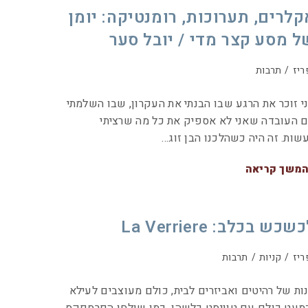
קלרים, תערוכות, רומנטיקה: יומן
ל מסע קצר מדי / יובל סער
ריז
/
תרבות
י זוכר את הרגע שבו הבנתי את העקרון, שבו השלמתי
 העובדה שאני לא אספיק את כל מה שרציתי
שות. זה היה כשהלכנו הבן זוג…
משך קריאה
שכש בכלב: La Verriere
ריז
/
קניות
/
תרבות
ות של רהיטים ואביזרים לבית, כולם מעוצבים לעילא