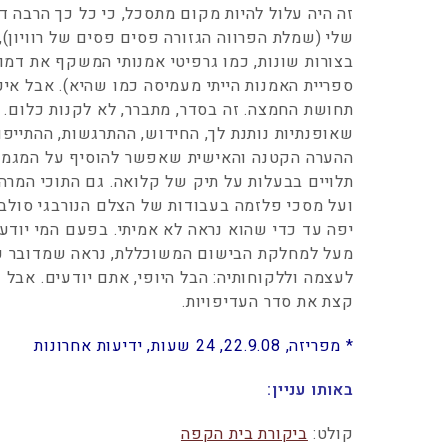
זה היה עלול להיות מקום מתסכל, כי כל כך הרבה ד
שלי (שמלת הפרווה הגזורה פסים פסים של רוויון),
בצורות שונות, כמו גרפיטי אמנותי המשקף את דמות
ספריית האמנות הייתי מעמיסה כמו שהיא). אבל איכ
תחושת החמצה. זה בסדר, מתברר, לא לקנות כלום. 
שאופנתיות נותנת לך, החידוש, ההתרגשות, ההתייפו
ההערה הקטנה והאישית שאפשר להוסיף על המגמה ה
תלויים בבעלות על תיק של קלואה. גם התוכי המרהי
ועל מסכי פלזמה בעבודות של הצלם הנורבגי סולב 
יפה עד כדי שהוא נראה לא אמיתי. בפעם המי יודע 
מעל למחלקת הבישום המשוכללת, נראה שמדובר כהע
לעצמה וללקוחותיה: הבל היופי, אתם יודעים. אבל
קצת את סדר העדיפויות.
* מפריזה, 22.9.08, 24 שעות, ידיעות אחרונות
באותו עניין:
קולט:
ביקורת בית הקפה