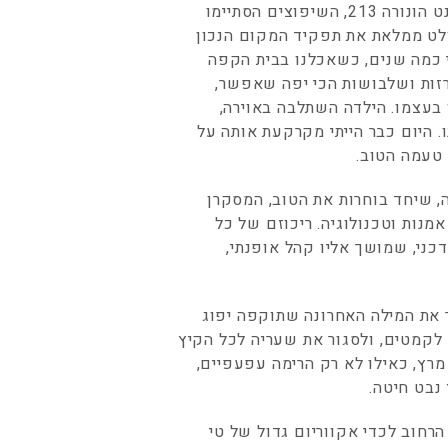
אצל קולט, חנות העיצוב המרתקת ברחוב פובורג סנט הונורה 213, השיפוצים הסתיימו
קולט ממלאת את תפקיד המקום הנכון
ני כמה שנים, כשאכלנו בבית הקפה
רזות ושלבושות הכי יפה שאפשר,
ן בעצמו. הילדה השתלבה באוירה,
. היום כבר הייתי מקרקעת אותה על
 טעמה הטוב.
 שיחד בוחרות את הטוב, המסקרן
אמנות וטכנולוגיה. ריכוזם של כל
כני, שמושך אליו קהל אופנתי,
את המילה האחרונה שתוקפה יפוג
לקמטים, ולסגור את שעריה לכל הקיץ
רץ, כאילו לא רק הרימה עפעפיים,
נבט חיטה.
רחוב לכדי אקווריום גדול של טי