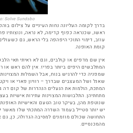
o: Solve Sundsbo
בדרך לקומה העליונה נחות העיניים על צילום בוהק
ראשו, שכנראה כפוף קדימה, לא נראה, ונוצותיו פר
עוזב, דימוי התוכי היפהפה בלי הראש, גם כשעולי
קומת האופנה.
אין שם מדפים או קולבים, וגם לא ראיתי תאי הלבש
המתלבשים היפים ביותר בפריז. אין להם ראש או רג
שמפניה כדי להרגיש בנוח, אבל השמלות המצוינות ש
שאנל ושל המעצבים שבדרך – רוויון פארי או ויקטו
המתכת, הולמות את הנעלים הנהדרות של קום דה גר
מתחתיהן. התלבושות המצוינות עתירות אישיות בעצמ
שנוטפת מהן, בעיקר טוב הטעם והאישיות האופנתי
יש יותר סטייל בעמוד השדרה המתכתי שלו מאשר ל
התחושה שכולם מוזמנים למסיבה הגדולה; כן, גם א
מהמכנסיים.