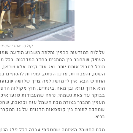
קולט. אחרי השיפו
על לוח המודעות בבניין נתלתה השבוע הודעה שמ
העתיק שמחבר בין המתגים בחדר המדרגות. בכל מ
תוכל לסבול אותם יותר, ואז עוד קצת. אלא שכאן, 
השטן, והעבודות, עדכן הפתק, עתידות להסתיים בס
החודש הבא. אין לי מושג למה צריך שלושה שבועות
הוא ארוך נורא ובן מאה. בינתיים, חוץ מקולות ה
בבוקר עד צאת נשמתי, נראה שהעבודות פגעו אי
העניין התברר בצורת מכת חשמל עזה וכואבת, שחט
שמחכה לתורה בין קופסאות הדגנים על גג המקרר 
בריא.
מכת החשמל האיומה שחטפתי עברה בכל פלג הגוף