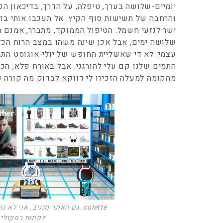
יומיים-שלושה בערך, טיפלה, על הדרך, בדיכאון הקט
והרחבה של תשישות סוף הקיץ. אל תעכבו אותי בזו
ישר לנזעי חשמל. הטיפול הממוקד, מתברר, אמנם 
שלושה ימים, אבל אכן שינה משהו במצב הרוח הכללי
עצמי: לא די שאשליית החופש של יולי-אוגוסט הת
התמים שלנו קם עלי להורגני. אבל באורח פלא, הכ
מהקומה למעלה הזכירו לי דווקא לבדוק מה קורה 
colette. גם האתר מגניב. אני ל
לפתוח רמקולי