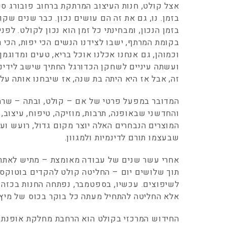
בזמן. נו, גם את זה הם עושים נכון. כבר שנים ש
בזמן הנכון, ומבחינתי כל זמן הוא נכון לקולט. לפ
בקומת המרתף, ישבו לצידנו הנשים הכי יפות, הכי 
וכמוהן, גם אנחנו אכלנו אוכל בריא, טעים ומדוגמ
ועשתה עיניים לשחקן הכדורגל החתיך שישב לידינו
זה, אבל אז היא היתה בת שנה, אז שיבחנו אותה על
המדובר במפעל פרטי של אם – קולט, ובתה – שרה,
והחדשני שבאופנה, תרבות, מוזיקה, טיפוח, עיצוב, 
המוצרים הנבחרים האלה יוצר מקום גדול, רועש ועד
שבעצמו תורם לדינמיות ולמגוון.
אחרי עשר שנים של עבודה מאומצת – מתיש לאתר 
תוך שלושים יום – החליטה קולט להקדים בוטוקס 
לשיפוצים. עכשיו, בספטמבר, נפתחה החנות בכזה מ
אלא החליטה להתחיל מעתה כל בוקר בכוס של מיץ 
החידוש המרכזי בקולט הוא הרחבת מחלקת אופנת ה