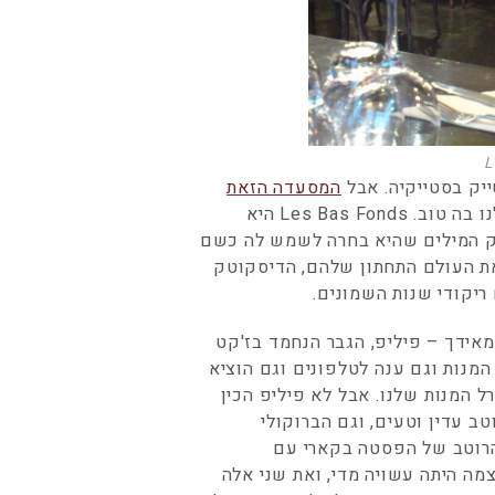
L
יק בסטייקיה. אבל
המסעדה הזאת
מתעקשת להיות גם וגם. וגם. לכן הופתענו כשאכלנו בה טוב. Les Bas Fonds היא
שחק המילים שהיא בחרה לשמש לה כשם
ת העולם התחתון שלהם, הדיסקוטק
יקודי שנות השמונים.
מאידך – פיליפ, הגבר הנחמד בז'קט
מנות וגם ענה לטלפונים וגם הוציא
 המנות שלנו. אבל לא פיליפ הכין
וטב עדין וטעים, וגם הברוקולי
 הרוטב של הפסטה בקארי עם
מה היתה עשויה מדי, ואת שני אלה