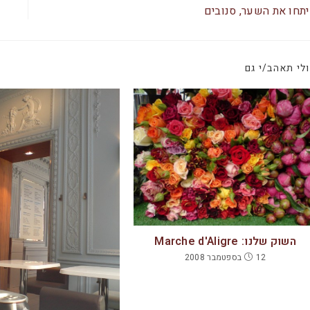
b
A
תחו את השער, סנובים
o
p
o
p
לי תאהב/י גם
k
השוק שלנו: Marche d'Aligre
12 בספטמבר 2008