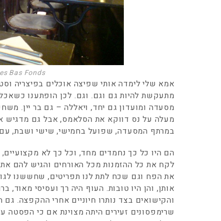
es Bas Fonds
אמא שלי לימדה אותי שפיצה אוכלים בפיצריה וסטי
מסעדה ומועדון גם יחד, ויאללה – גם בר יין. מ
מעלה על נס דווקא את הסלאמס, אבל גם מדגיש א
במרתף המסעדה, שפועל בחמישי, שישי ושבת, עם ר
הם היו כל כך נחמדים מחד, וכל כך לא מקצועיים, 
לקח את כל ההזמנות מכל האורחים והגיש להם את ה
את הפח וגם שכח לתת לנו תפריטים, שחששנו לגורל
אותן, והן היו טובות. העוף היה רך ועסיסי מאוד, בר
והקישואים בצד נותרו חיוניים אחרי ההקפצה. גם
שרימפסונים זעירים היתה מצוינת אם כי הפסטה עצ