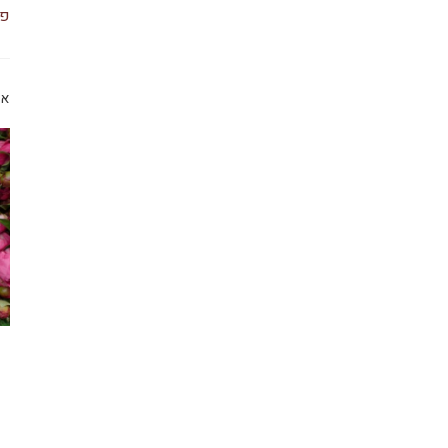
פי
או