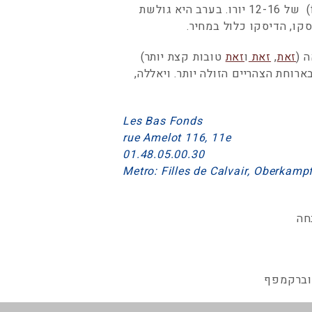
הדיל הוא כזה: בצהריים יש עסקיות (formule midi) של 12-16 יורו. בערב היא גולשת
קו, הדיסקו כלול במחיר.
זאת
,
זאת
ו
זאת
טובות קצת יותר)
וחת הצהריים הזולה יותר. ויאללה,
Les Bas Fonds
rue Amelot 116, 11e
01.48.05.00.30
Metro: Filles de Calvair, Oberkamp
חה
אוברקמפף