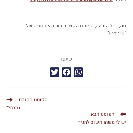
וזה, ככל הנראה, הפוסט הקצר ביותר בהיסטוריה של
"פריזאית".
שתפו
T
F
W
wi
a
h
tt
c
at
er
e
s
הפוסט הקודם
b
A
גמרתי*
הפוסט הבא
o
p
יש לי משהו חשוב להגיד
o
p