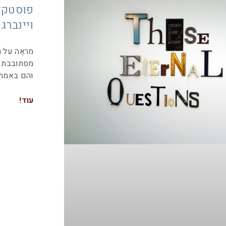
פוסטקאר
ויינברג
מראֶה על ה
מסתובבת ב
והם באמת 
עוד!