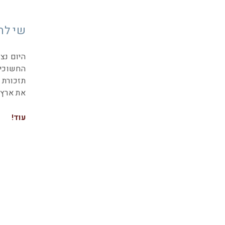
שי לחג 
היום נצ
החשוכים
תזכורת 
את ארץ 
עוד!