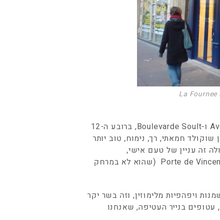
La Fournee 
בצומת המאובקת הזאת של הרחובות Ave. Courteline ו-Boulevarde Soult, ברובע ה-12
שוקולד חמאתי, רך, נימוח, טוב יותר
ה זה עניין של טעם אישי,
והחיפושים עדיין, אבל אם במקרה אתם באזורPorte de Vincennes (שהוא לא במרחק
ות שמנות ויפהפיות מלימוזין, וזה בשר יקר
, עטופים בנייר העטיפה, שאנחנו