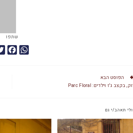
שתפו
F
W
a
h
c
at
e
s
הפוסט הבא
b
A
ק, בקצב ג'ז וילדים: Parc Floral
o
p
o
p
לי תאהב/י גם
k