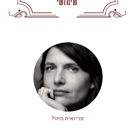
פריזאית מיהי?