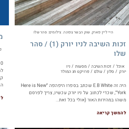
היי ליין פארק. שוק הבשר צפונה. צילומים: סהר שלו
מ
זכות השיבה לניו יורק (1) / סהר
ק
שלו
0
אוכל
/
זכות השיבה
/
מסעות
/
ניו
לת
יורק
/
סלון
/
עולם
/
פרויקט חג המולד
הש
היה זה E.B White שכתב בספרו היפהפה "Here is New
York", שכדי לכתוב על ניו יורק עכשיו, צריך לפרסם
לה
משהו במהירות האור (אולי בכל זאת…
להמשך קריאה