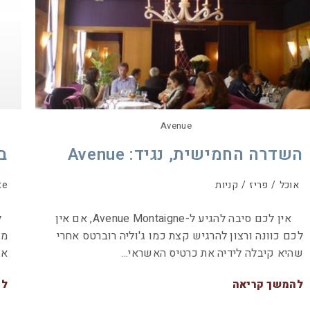
Avenue
השדרה החמישית, נגיד: Avenue
בח
אוכל
/
פריז
/
קניות
te
אין לכם סיבה להגיע ל-Avenue Montaigne, אם אין
לו
לכם כוונה ורצון להרגיש קצת כמו ג'וליה רוברטס אחרי
מכ
שהיא קיבלה לידיה את כרטיס האשראי…
אך
להמשך קריאה
לה