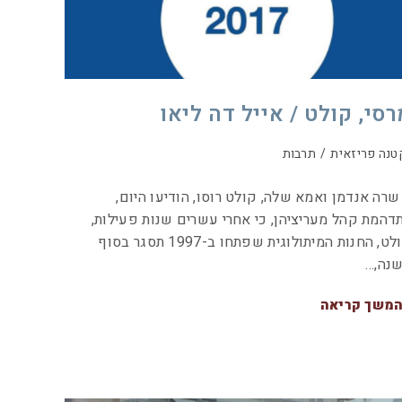
רסי, קולט / אייל דה ליאו
טנה פריזאית
/
תרבות
 שרה אנדמן ואמא שלה, קולט רוסו, הודיעו היום,
דהמת קהל מעריציהן, כי אחרי עשרים שנות פעילות,
קולט, החנות המיתולוגית שפתחו ב-1997 תסגר בסוף
נה,…
משך קריאה