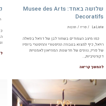
שלושה באחד: Musee des Arts
ק
Decoratifs
ה
La Liste
/
פריז
/
תרבות
כי
כמו מיצב העמודים בשחור לבן של דניאל בפאלה
ומ
רויאל, כיף למצוא בטבורה ההיסטורי וההיסטרי ביופיו
של פריז, גוונים של חדשנות. המוזיאון לאמנויות
לה
דקורטיביות,…
להמשך קריאה