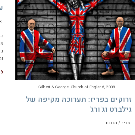
עד
א
הר
אי
בר
ומ
לה
Gilbert & George. Church of England, 2008
זרוקים בפריז: תערוכה מקיפה של
גילברט וג'ורג'
פריז
/
תרבות