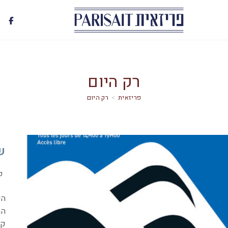
רק היום
>
רק היום
שי
פ
הי
הח
קצ