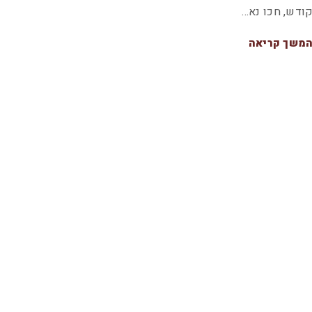
ודש, חכו נא…
משך קריאה