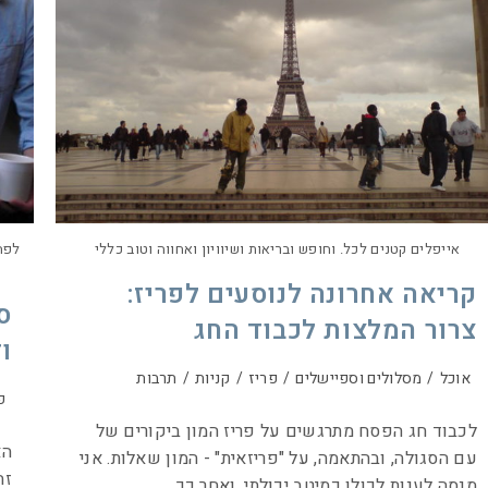
אייפלים קטנים לכל. וחופש ובריאות ושיוויון ואחווה וטוב כללי
לפח
קריאה אחרונה לנוסעים לפריז:
ס
צרור המלצות לכבוד החג
ו
אוכל
/
מסלולים וספיישלים
/
פריז
/
קניות
/
תרבות
פ
לכבוד חג הפסח מתרגשים על פריז המון ביקורים של
הא
עם הסגולה, ובהתאמה, על "פריזאית" - המון שאלות. אני
זה
מנסה לענות לכולן כמיטב יכולתי, ואחר כך…