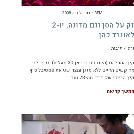
REM ב-רוק על הסן 2008
רוק על הסן וגם מדונה, יו-2
לאונרד כהן
ריז
/
תרבות
הקיץ המתלהט (היום נמדדו כאן 30 מעלות) מזכיר לנו
ה קשים החיים ללא מזגן ומצד שני את פסטיבל סוף
יץ הכייפי של פריז. מה-28 ועד…
משך קריאה