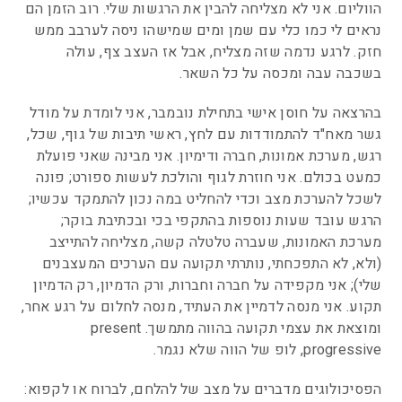
הווליום. אני לא מצליחה להבין את הרגשות שלי. רוב הזמן הם
נראים לי כמו כלי עם שמן ומים שמישהו ניסה לערבב ממש
חזק. לרגע נדמה שזה מצליח, אבל אז העצב צף, עולה
בשכבה עבה ומכסה על כל השאר.
בהרצאה על חוסן אישי בתחילת נובמבר, אני לומדת על מודל
גשר מאח"ד להתמודדות עם לחץ, ראשי תיבות של גוף, שכל,
רגש, מערכת אמונות, חברה ודימיון. אני מבינה שאני פועלת
כמעט בכולם. אני חוזרת לגוף והולכת לעשות ספורט; פונה
לשכל להערכת מצב וכדי להחליט במה נכון להתמקד עכשיו;
הרגש עובד שעות נוספות בהתקפי בכי ובכתיבת בוקר;
מערכת האמונות, שעברה טלטלה קשה, מצליחה להתייצב
(ולא, לא התפכחתי, נותרתי תקועה עם הערכים המעצבנים
שלי); אני מקפידה על חברה וחברות, ורק הדמיון, רק הדמיון
תקוע. אני מנסה לדמיין את העתיד, מנסה לחלום על רגע אחר,
ומוצאת את עצמי תקועה בהווה מתמשך. present
progressive, לופ של הווה שלא נגמר.
הפסיכולוגים מדברים על מצב של להלחם, לברוח או לקפוא: