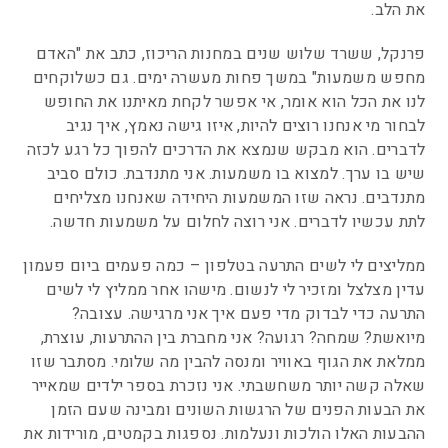
את הלב.
פרנקל, ששרד שלוש שנים במחנות הריכוז, כתב את "האדם
מחפש משמעות" במשך פחות מעשרה ימים. גם כשלוקחים
לנו את הכל הוא אומר, אי אפשר לקחת מאיתנו את החופש
לבחור מי אנחנו רוצים להיות, איזו גישה נאמץ, איך נגיב
לדברים. הוא מבקש שנמצא את הדרכים להפוך כל רגע לכזה
שיש בו ערך. למצוא בו משמעות. אני מתנדבת. כולם סביב
מתנדבים. נראה שזו המשמעות היחידה שאנחנו מצליחים
לתת עכשיו לדברים. אני רוצה לחלום על משמעות חדשה.
ממליצים לי לשים התרעה בטלפון – כמה פעמים ביום פעמון
עדין מצלצל ומזכיר לי לנשום. מישהו אחר ממליץ לי לשים
התרעה כדי לבדוק מדי פעם איך אני מרגישה. עצובה?
מיואשת? שמחה? רגועה? אני מחברת בין ההתרעות, עוצרת,
ממלאת את הגוף באוויר ומנסה להבין מה שלומי. מסתבר שזו
שאלה קשה יותר משחשבתי. אני נזכרת בספר ילדים שמאייר
את הבעות הפנים של הרגשות השונים ומבינה שעם הזמן
ההבעות האלו הולכות ונעלמות. נספגות בקמטים, מורידות את