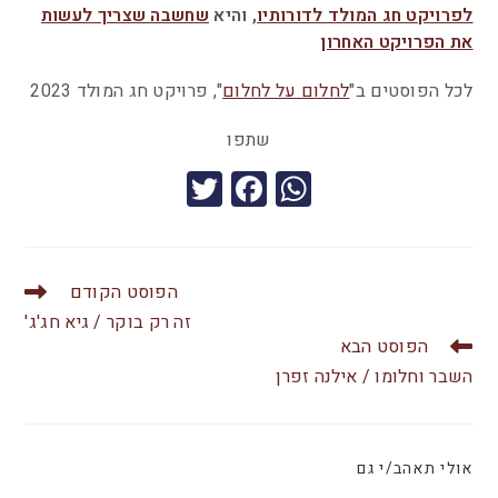
לפרויקט חג המולד לדורותיו
, והיא
שחשבה שצריך לעשות
את הפרויקט האחרון
לכל הפוסטים ב"
לחלום על לחלום
", פרויקט חג המולד 2023
שתפו
T
F
W
wi
a
h
tt
c
at
er
e
s
הפוסט הקודם
b
A
זה רק בוקר / גיא חג'ג'
הפוסט הבא
o
p
השבר וחלומו / אילנה זפרן
o
p
k
אולי תאהב/י גם