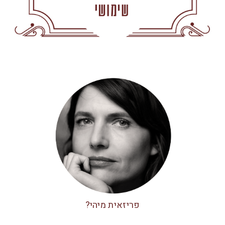
פריזאית מיהי?