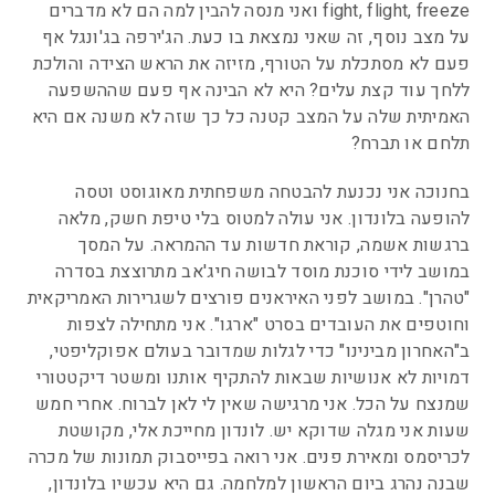
fight, flight, freeze ואני מנסה להבין למה הם לא מדברים
על מצב נוסף, זה שאני נמצאת בו כעת. הג'ירפה בג'ונגל אף
פעם לא מסתכלת על הטורף, מזיזה את הראש הצידה והולכת
ללחך עוד קצת עלים? היא לא הבינה אף פעם שההשפעה
האמיתית שלה על המצב קטנה כל כך שזה לא משנה אם היא
תלחם או תברח?
בחנוכה אני נכנעת להבטחה משפחתית מאוגוסט וטסה
להופעה בלונדון. אני עולה למטוס בלי טיפת חשק, מלאה
ברגשות אשמה, קוראת חדשות עד ההמראה. על המסך
במושב לידי סוכנת מוסד לבושה חיג'אב מתרוצצת בסדרה
"טהרן". במושב לפני האיראנים פורצים לשגרירות האמריקאית
וחוטפים את העובדים בסרט "ארגו". אני מתחילה לצפות
ב"האחרון מבינינו" כדי לגלות שמדובר בעולם אפוקליפטי,
דמויות לא אנושיות שבאות להתקיף אותנו ומשטר דיקטטורי
שמנצח על הכל. אני מרגישה שאין לי לאן לברוח. אחרי חמש
שעות אני מגלה שדוקא יש. לונדון מחייכת אלי, מקושטת
לכריסמס ומאירת פנים. אני רואה בפייסבוק תמונות של מכרה
שבנה נהרג ביום הראשון למלחמה. גם היא עכשיו בלונדון,