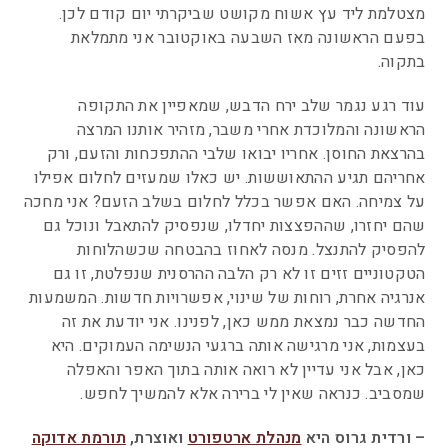
מצטלמת ליד עץ אשוח מקושט שביקרתי יום קודם לכן.
בפעם הראשונה מאז השבעה באוקטובר אני מתמלאת
בתקוה.
עוד רגע נגמר שלב ירח הדבש, שמאפיין את התקופה
הראשונה והמלוכדת אחרי משבר, מזהיר אותנו המרצה
בהרצאת החוסן. אחריו יבואו שלבי ההתפכחות והזעם, ורק
אחריהם תגיע ההתאוששות. יש כאלו שמעזים לחלום אפילו
על צמיחה. האם אפשר בכלל לחלום בשלב הזעם? אני מחכה
שהם יחזרו, שההפצצות יחדלו, שנפסיק להתאבל ונוכל גם
להפסיק להתנצל. מנסה לאחוז בהבטחה שכשהלוחות
הטקטוניים זזים זו לא רק הלבה ההרסנית שנפלטת, זו גם
אנרגיה אחרת, רוחות של שינוי, אפשרויות חדשות. המשמעות
החדשה כבר נמצאת ממש כאן, לפנינו. אני יודעת את זה
בעצמות, אני מרגישה אותה ברגעי הנשימה העמוקים. היא
כאן, אבל אני עדיין לא רואה אותה בתוך האפר והאפלה
שמסביב. כנראה שאין לי ברירה אלא להמשיך לחפש.
– ורדית גרוס היא
מנהלת ארטפורט
ואוצרת,
תורמת אדוקה