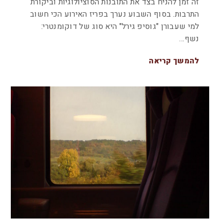
זה זמן להניח בצד את התובנות הסוציולוגיות וביקורת
התרבות. בסוף השבוע נערך בפריז האירוע הכי חשוב
למי שעבורן "גוסיפ גירל" היא סוג של דוקומנטרי:
נשף…
להמשך קריאה