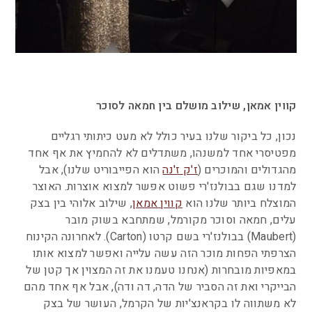
קווין אמאן, שילוב מושלם בין חמאה לסוכר
נכון, כל ביקור שלנו בעיר כולל לא מעט כיתותי רגליים
מפטיסרי אחד למשנהו, משתדלים לא להחמיץ את אף אחד
מהגדולים והמוכרים (
ז'ק ז'נה
הוא הפייבוריט שלנו), אבל
למדנו שגם בבולנז'רי פשוט אפשר למצוא אוצרות. האוצר
המוצלח ביותר שלנו הוא
קווין אמאן
, שילוב אלוהי בין בצק
עלים, חמאה וסוכר מקורמל, שמתחבא בשוק מובר
(Maubert) בבולנז'רי בשם קרטו (Carton). לאחרונה הקינוח
הצרפתי הפחות מוכר הזה עשה עלייה ואפשר למצוא אותו
במאפיות מובחרות (אנחנו טעמנו את זה המצוין אך קטן של
הבייקרי ואת זה הסביר של הדה, דה ודה), אבל אף אחד מהם
לא משתווה לו בקראנצ'יות של הקרמל, העושר של בצק