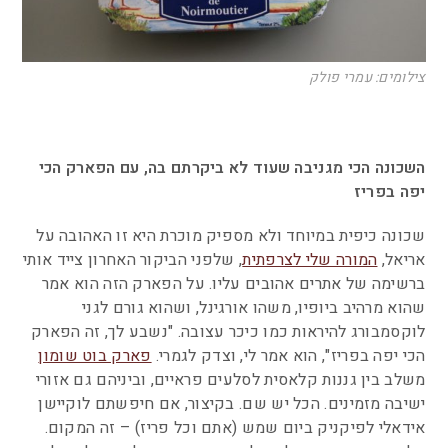
צילומים: עמרי פולק
השכונה הכי מגניבה שעוד לא ביקרתם בה, עם הפארק הכי
יפה בפריז
שכונה כיפית במיוחד ולא מספיק מוכרת היא זו האהובה על
אריאל,
המורה שלי לצרפתית
, שלפני הביקור האחרון צייד אותי
ברשימה של אתרים אהובים עליו. על הפארק הזה הוא אמר
שהוא מרהיב ביופיו, משהו אורגינל, ושהוא גורם לגני
לוקסמבורג להיראות כמו כיכר עצובה. "נשבע לך, זה הפארק
הכי יפה בפריז", הוא אמר לי, וצדק לגמרי.
פארק בוט שומון
משלב בין גננות קלאסית לסלעים פראיים, וביניהם גם אזורי
ישיבה מזמינים. הכל יש שם. בקיצור, אם חיפשתם לוקיישן
אידאלי לפיקניק ביום שמש (אתם וכל פריז) – זה המקום.