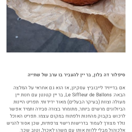
סיפלור דה בלון, בר יין להעביר בו ערב של שתייה
אם בדייויד לייבוביץ עסקינן, אז הוא גם אחראי על המלצה
הבאה: Le Siffleur de Ballons, בר יין קטנטן עם חנות יין
מעולה וצוות (בעיקר הבעלים) מאוד ידידותי. תפריט היינות
הביולוגים מרשים ביותר, מתומחר בצורה סבירה ותמיד אפשר
לרכוש בקבוק מהחנות ולפתוח במקום עצמו. תפריט האוכל
נולד מצורך לעמוד בדרישות רישוי צרפתיות, שכן אסור להגיש
אלכוהול מבלי ללוות אותו עם משהו לאכול, וטוב שכך.