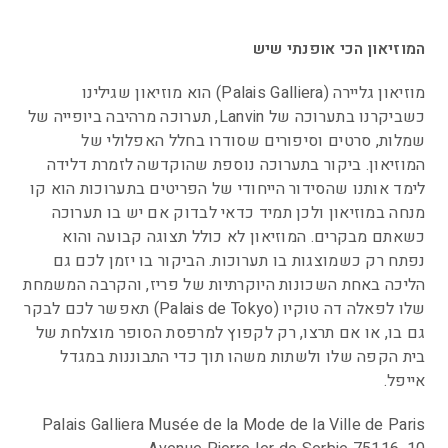
המוזיאון הכי אופנתי שיש
מוזיאון גליירה (
Palais Galliera)
הוא מוזיאון שגילינו
כשביקרנו בתערוכה של Lanvin, תערוכה מרהיבה ביופייה של
שמלות, סרטים וסיפורים שסודרו בחלל האפלולי של
המוזיאון. ביקור בתערוכה נוספת שהוקדשה לזמרת דלידה
לימד אותנו שהסידור הייחודי של הפריטים בתערוכות הוא קו
מנחה במוזיאון ולכן תמיד כדאי לבדוק אם יש בו תערוכה
כשאתם מבקרים. המוזיאון לא כולל תצוגה קבועה והוא
נפתח רק כשמוצגות בו תערוכות. הביקור בו יזמן לכם גם
הליכה באחת השכונות היוקרתיות של פריז, והקרבה המשמחת
שלו לפאלה דה טוקיו (Palais de Tokyo) תאפשר לכם לבקר
גם בו, או אם תרצו, רק לקפוץ למרפסת הסופר מוצלחת של
בית הקפה שלו ולשתות משהו תוך כדי התבוננות במגדל
אייפל.
Palais Galliera Musée de la Mode de la Ville de Paris